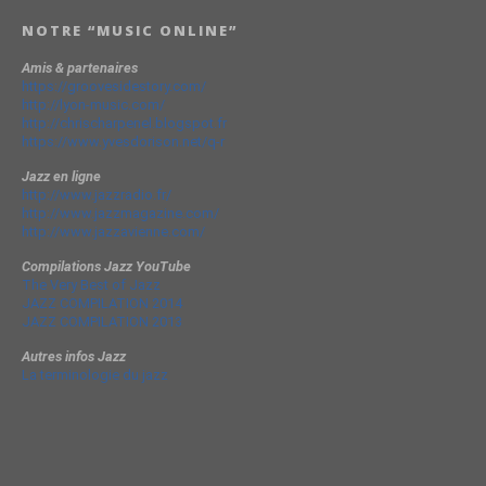
NOTRE “MUSIC ONLINE”
Amis & partenaires
https://groovesidestory.com/
http://lyon-music.com/
http://chrischarpenel.blogspot.fr
https://www.yvesdorison.net/q-r
Jazz en ligne
http://www.jazzradio.fr/
http://www.jazzmagazine.com/
http://www.jazzavienne.com/
Compilations Jazz YouTube
The Very Best of Jazz
JAZZ COMPILATION 2014
JAZZ COMPILATION 2013
Autres infos Jazz
La terminologie du jazz