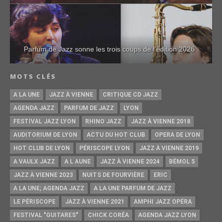
Parfum de Jazz sonne les trois coups de l’édition 2026
MOTS CLÉS
A LA UNE
JAZZ À VIENNE
CRITIQUE CD JAZZ
AGENDA JAZZ
PARFUM DE JAZZ
LYON
FESTIVAL JAZZ LYON
RHINO JAZZ
JAZZ À VIENNE 2018
AUDITORIUM DE LYON
ACTU DU HOT CLUB
OPERA DE LYON
HOT CLUB DE LYON
PÉRISCOPE LYON
JAZZ À VIENNE 2019
A VAULX JAZZ
A L AUNE
JAZZ À VIENNE 2024
BÉMOL 5
JAZZ À VIENNE 2023
NUITS DE FOURVIÈRE
ERIC
A LA UNE; AGENDA JAZZ
A LA UNE PARFUM DE JAZZ
LE PÉRISCOPE
JAZZ À VIENNE 2021
AMPHI JAZZ OPÉRA
FESTIVAL "GUITARES"
CHICK CORÉA
AGENDA JAZZ LYON