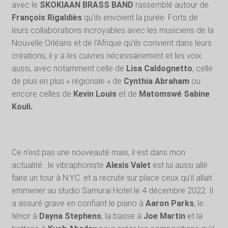
avec le
SKOKIAAN BRASS BAND
rassemblé autour de
François Rigaldiès
qu’ils envoient la purée. Forts de
leurs collaborations incroyables avec les musiciens de la
Nouvelle Orléans et de l’Afrique qu’ils convient dans leurs
créations, il y a les cuivres nécessairement et les voix
aussi, avec notamment celle de
Lisa Caldognetto
, celle
de plus en plus « régionale » de
Cynthia Abraham
ou
encore celles de
Kevin Louis
et de
Matomswé Sabine
Kouli.
Ce n’est pas une nouveauté mais, il est dans mon
actualité : le vibraphoniste
Alexis Valet
est lui aussi allé
faire un tour à N.Y.C. et a recruté sur place ceux qu’il allait
emmener au studio Samurai Hotel le 4 décembre 2022. Il
a assuré grave en confiant le piano à
Aaron Parks
, le
ténor à
Dayna Stephens
, la basse à
Joe Martin
et la