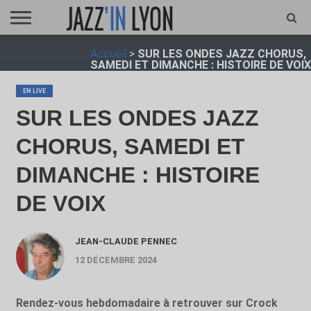
ACCUEIL
Accueil
>
SUR LES ONDES JAZZ CHORUS,
FESTIVAL
VIDÉO
JAZZFOCUS
JAZZAGENDA
JAZZSHOP
ENTRETIEN
OPUS
SAMEDI ET DIMANCHE : HISTOIRE DE VOIX
JAZZ
EN LIVE
SUR LES ONDES JAZZ
CHORUS, SAMEDI ET
DIMANCHE : HISTOIRE
DE VOIX
JEAN-CLAUDE PENNEC
12 DÉCEMBRE 2024
Rendez-vous hebdomadaire à retrouver sur Crock