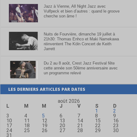
Jazz à Vienne, All Night Jazz avec
Vulfpeck et bien d’autres : quand le groove
cherche son âme !
Nuits de Fourvière, dimanche 19 juillet à
21h30: Thomas Enhco et Maki Namekawa
réinventent The Köln Concert de Keith
Jarrett
Du 2 au 8 août, Crest Jazz Festival fête
cette année son 50ème anniversaire avec
un programme relevé
LES DERNIERS ARTICLES PAR DATES
août 2026
L
M
M
J
V
S
D
1
2
3
4
5
6
7
8
9
10
11
12
13
14
15
16
17
18
19
20
21
22
23
24
25
26
27
28
29
30
31