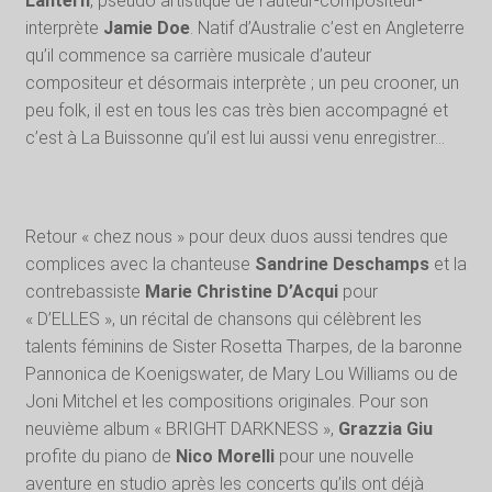
Lantern
, pseudo artistique de l’auteur-compositeur-
interprète
Jamie Doe
. Natif d’Australie c’est en Angleterre
qu’il commence sa carrière musicale d’auteur
compositeur et désormais interprète ; un peu crooner, un
peu folk, il est en tous les cas très bien accompagné et
c’est à La Buissonne qu’il est lui aussi venu enregistrer…
Retour « chez nous » pour deux duos aussi tendres que
complices avec la chanteuse
Sandrine Deschamps
et la
contrebassiste
Marie Christine D’Acqui
pour
« D’ELLES », un récital de chansons qui célèbrent les
talents féminins de Sister Rosetta Tharpes, de la baronne
Pannonica de Koenigswater, de Mary Lou Williams ou de
Joni Mitchel et les compositions originales. Pour son
neuvième album « BRIGHT DARKNESS »,
Grazzia Giu
profite du piano de
Nico Morelli
pour une nouvelle
aventure en studio après les concerts qu’ils ont déjà