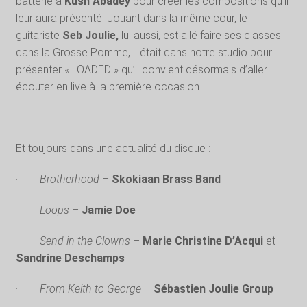
batterie à
Kush Abadey
pour créer les compositions qu’il
leur aura présenté. Jouant dans la même cour, le
guitariste
Seb Joulie,
lui aussi, est allé faire ses classes
dans la Grosse Pomme, il était dans notre studio pour
présenter « LOADED » qu’il convient désormais d’aller
écouter en live à la première occasion.
Et toujours dans une actualité du disque :
·
Brotherhood –
Skokiaan Brass Band
·
Loops –
Jamie Doe
·
Send in the Clowns –
Marie Christine D’Acqui
et
Sandrine Deschamps
·
From Keith to George –
Sébastien Joulie Group