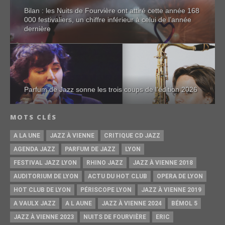
Bilan : les Nuits de Fourvière ont attiré cette année 168
000 festivaliers, un chiffre inférieur à celui de l’année
dernière
Parfum de Jazz sonne les trois coups de l’édition 2026
MOTS CLÉS
A LA UNE
JAZZ À VIENNE
CRITIQUE CD JAZZ
AGENDA JAZZ
PARFUM DE JAZZ
LYON
FESTIVAL JAZZ LYON
RHINO JAZZ
JAZZ À VIENNE 2018
AUDITORIUM DE LYON
ACTU DU HOT CLUB
OPERA DE LYON
HOT CLUB DE LYON
PÉRISCOPE LYON
JAZZ À VIENNE 2019
A VAULX JAZZ
A L AUNE
JAZZ À VIENNE 2024
BÉMOL 5
JAZZ À VIENNE 2023
NUITS DE FOURVIÈRE
ERIC