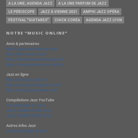
A LA UNE; AGENDA JAZZ
A LA UNE PARFUM DE JAZZ
LE PÉRISCOPE
JAZZ À VIENNE 2021
AMPHI JAZZ OPÉRA
FESTIVAL "GUITARES"
CHICK CORÉA
AGENDA JAZZ LYON
NOTRE “MUSIC ONLINE”
Amis & partenaires
https://groovesidestory.com/
http://lyon-music.com/
http://chrischarpenel.blogspot.fr
https://www.yvesdorison.net/q-r
Jazz en ligne
http://www.jazzradio.fr/
http://www.jazzmagazine.com/
http://www.jazzavienne.com/
Compilations Jazz YouTube
The Very Best of Jazz
JAZZ COMPILATION 2014
JAZZ COMPILATION 2013
Autres infos Jazz
La terminologie du jazz