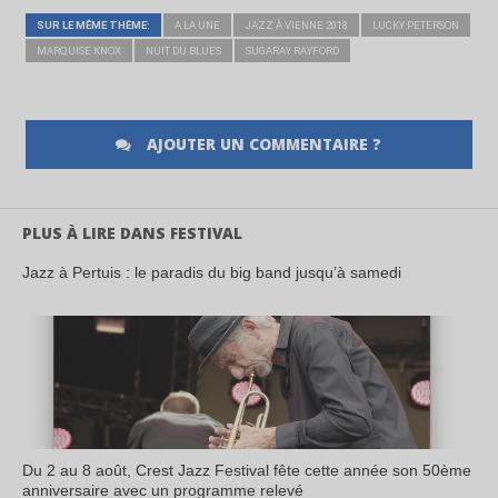
SUR LE MÊME THÈME:
A LA UNE
JAZZ À VIENNE 2018
LUCKY PETERSON
MARQUISE KNOX
NUIT DU BLUES
SUGARAY RAYFORD
AJOUTER UN COMMENTAIRE ?
PLUS À LIRE DANS FESTIVAL
Jazz à Pertuis : le paradis du big band jusqu’à samedi
Du 2 au 8 août, Crest Jazz Festival fête cette année son 50ème
anniversaire avec un programme relevé