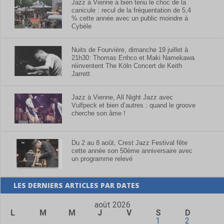
Jazz à Vienne a bien tenu le choc de la
canicule : recul de la fréquentation de 5,4
% cette année avec un public moindre à
Cybèle
Nuits de Fourvière, dimanche 19 juillet à
21h30: Thomas Enhco et Maki Namekawa
réinventent The Köln Concert de Keith
Jarrett
Jazz à Vienne, All Night Jazz avec
Vulfpeck et bien d’autres : quand le groove
cherche son âme !
Du 2 au 8 août, Crest Jazz Festival fête
cette année son 50ème anniversaire avec
un programme relevé
LES DERNIERS ARTICLES PAR DATES
août 2026
L
M
M
J
V
S
D
1
2