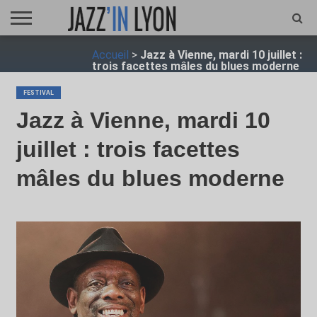
ACCUEIL
Accueil
>
Jazz à Vienne, mardi 10 juillet :
FESTIVAL
VIDÉO
JAZZFOCUS
JAZZAGENDA
JAZZSHOP
ENTRETIEN
OPUS
trois facettes mâles du blues moderne
JAZZ
FESTIVAL
Jazz à Vienne, mardi 10
juillet : trois facettes
mâles du blues moderne