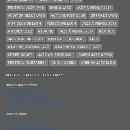
AGENDA JAZZ
PARFUM DE JAZZ
LYON
FESTIVAL JAZZ LYON
RHINO JAZZ
JAZZ À VIENNE 2018
AUDITORIUM DE LYON
ACTU DU HOT CLUB
OPERA DE LYON
HOT CLUB DE LYON
PÉRISCOPE LYON
JAZZ À VIENNE 2019
A VAULX JAZZ
A L AUNE
JAZZ À VIENNE 2024
BÉMOL 5
JAZZ À VIENNE 2023
NUITS DE FOURVIÈRE
ERIC
A LA UNE; AGENDA JAZZ
A LA UNE PARFUM DE JAZZ
LE PÉRISCOPE
JAZZ À VIENNE 2021
AMPHI JAZZ OPÉRA
FESTIVAL "GUITARES"
CHICK CORÉA
AGENDA JAZZ LYON
NOTRE “MUSIC ONLINE”
Amis & partenaires
https://groovesidestory.com/
http://lyon-music.com/
http://chrischarpenel.blogspot.fr
https://www.yvesdorison.net/q-r
Jazz en ligne
http://www.jazzradio.fr/
http://www.jazzmagazine.com/
http://www.jazzavienne.com/