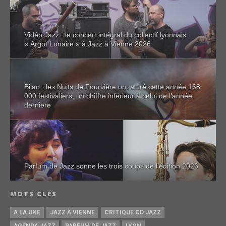
Vidéo Jazz : le concert intégral du collectif lyonnais
« Argot Lunaire » à Jazz à Vienne 2026
Bilan : les Nuits de Fourvière ont attiré cette année 168
000 festivaliers, un chiffre inférieur à celui de l’année
dernière
Parfum de Jazz sonne les trois coups de l’édition 2026
MOTS CLÉS
A LA UNE
JAZZ À VIENNE
CRITIQUE CD JAZZ