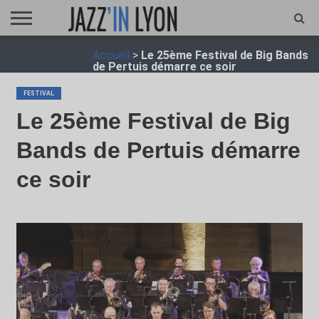
ACCUEIL
Accueil
>
Le 25ème Festival de Big Bands
FESTIVAL
VIDÉO
JAZZFOCUS
JAZZAGENDA
JAZZSHOP
ENTRETIEN
OPUS
de Pertuis démarre ce soir
JAZZ
FESTIVAL
Le 25ème Festival de Big
Bands de Pertuis démarre
ce soir