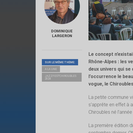
DOMINIQUE
LARGERON
Le concept n’exista
Rhône-Alpes : les v
SUR LE MÊME THÈME:
deux univers qui se 
A LA UNE
l’occurrence le beau
JAZZFEST'CHIROUBLES
2024
vogue, le Chiroubles
La petite commune vi
s’apprête en effet à 
Chiroubles né l’année 
La première édition d
septembre dernier. Obj