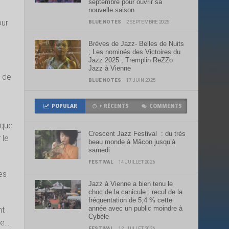
septembre pour ouvrir sa
nouvelle saison
our
BLUE NOTES
2 SEPTEMBRE 2025
Brèves de Jazz- Belles de Nuits
; Les nominés des Victoires du
Jazz 2025 ; Tremplin ReZZo
Jazz à Vienne
d de
BLUE NOTES
17 JUIN 2025
POPULAR
+ RÉCENTS
COMMENTS
 que
Crescent Jazz Festival : du très
 le
beau monde à Mâcon jusqu’à
samedi
FESTIVAL
14 JUILLET 2026
es
Jazz à Vienne a bien tenu le
choc de la canicule : recul de la
fréquentation de 5,4 % cette
année avec un public moindre à
nt
Cybèle
e….
FESTIVAL
12 JUILLET 2026