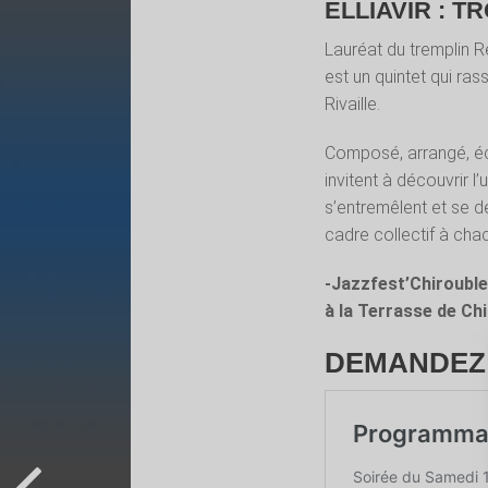
ELLIAVIR : T
Lauréat du tremplin R
est un quintet qui ra
Rivaille.
Composé, arrangé, écr
invitent à découvrir l’
s’entremêlent et se dé
cadre collectif à chac
-Jazzfest’Chirouble
à la Terrasse de Ch
DEMANDEZ