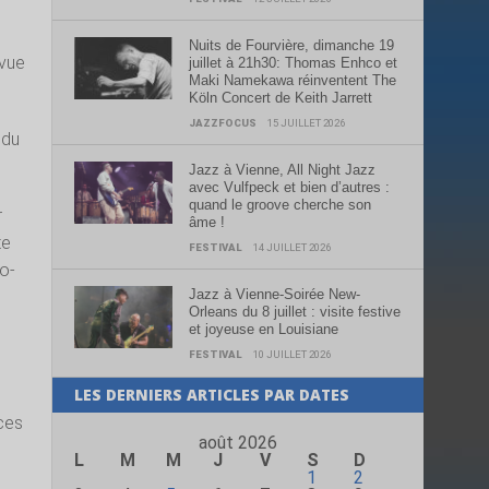
Nuits de Fourvière, dimanche 19
 vue
juillet à 21h30: Thomas Enhco et
Maki Namekawa réinventent The
Köln Concert de Keith Jarrett
JAZZFOCUS
15 JUILLET 2026
 du
Jazz à Vienne, All Night Jazz
avec Vulfpeck et bien d’autres :
quand le groove cherche son
r
âme !
te
FESTIVAL
14 JUILLET 2026
o-
Jazz à Vienne-Soirée New-
Orleans du 8 juillet : visite festive
et joyeuse en Louisiane
FESTIVAL
10 JUILLET 2026
LES DERNIERS ARTICLES PAR DATES
 ces
août 2026
L
M
M
J
V
S
D
1
2