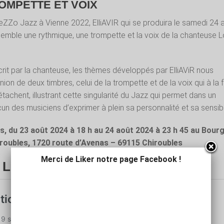
ROMPETTE ET VOIX
eZZo Jazz à Vienne 2022, ElliAVIR qui se produira le samedi 24 
ssemble une rythmique, une trompette et la voix de la chanteuse 
it par la chanteuse, les thèmes développés par ElliAViR nous
union de deux timbres, celui de la trompette et de la voix qui à la 
tachent, illustrant cette singularité du Jazz qui permet dans un
un des musiciens d’exprimer à plein sa personnalité et sa sensibil
s, du 23 août 2024 à 18 h au 24 août 2024 à 23 h 45 au Bourg
iroubles, 1720 route d’Avenas – 69115 Chiroubles
Merci de Liker notre page Facebook !
 LE PROGRAMME !