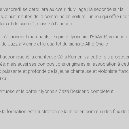
e vendredi, se déroulera au cœur du village ; la seconde sur la
s, à huit minutes de la commune en voiture : un lieu qui offre une
ais et de surcroît, classé à l’Unesco.
i s’annoncent marquants, le quintet lyonnais d‘ElliAVIR, vainqueur
e Jazz à Vienne et le quartet du pianiste Alfio Origlio
t accompagné la chanteuse Célia Kameni va cette fois propose
és, mais aussi ses compositions originales en association à cet
 puissante et profonde de la jeune chanteuse et violoniste franc
rku.
virtuose et le batteur lyonnais Zaza Desiderio complètent
 la formation est l’illustration de la mise en commun des flux de