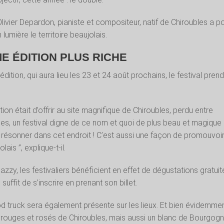
Olivier Depardon, pianiste et compositeur, natif de Chiroubles a p
lumière le territoire beaujolais.
E ÉDITION PLUS RICHE
ition, qui aura lieu les 23 et 24 août prochains, le festival pren
ion était d’offrir au site magnifique de Chiroubles, perdu entre
es, un festival digne de ce nom et quoi de plus beau et magique
résonner dans cet endroit ! C’est aussi une façon de promouvoir
ais ”, explique-t-il.
zzy, les festivaliers bénéficient en effet de dégustations gratuit
l suffit de s’inscrire en prenant son billet.
 truck sera également présente sur les lieux. Et bien évidemme
rouges et rosés de Chiroubles, mais aussi un blanc de Bourgogn