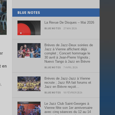
BLUE NOTES
La Revue De Disques – Mai 2026
BLUE NOTES
27 MAI 2026
Brèves de Jazz-Deux soirées de
Jazz à Vienne affichent déjà
er
complet ; Concert hommage le
30 avril à Jean-Pierre Vignola ;
Nuevo Tango à Jazz en Bièvre
t en
BLUE NOTES
7 AVRIL 2026
Brèves de Jazz-Jazz à Vienne
recrute ; Jazz RA fait forums et
,
Jazz en Bièvre reçoit…
BLUE NOTES
18 FÉVRIER 2026
Le Jazz Club Saint-Georges à
Vienne fête son 1er anniversaire
avec cinq séances du 12 au 14