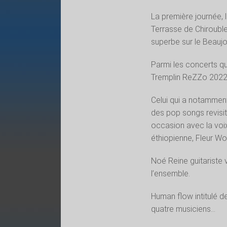
La première journée, l
Terrasse de Chirouble
superbe sur le Beaujol
Parmi les concerts qu
Tremplin ReZZo 2022 d
Celui qui a notammen
des pop songs revisit
occasion avec la voix
éthiopienne, Fleur Wo
Noé Reine guitariste 
l’ensemble.
Human flow intitulé de
quatre musiciens…