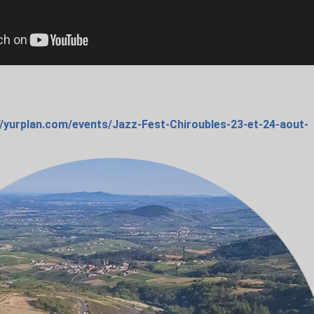
ps://yurplan.com/events/Jazz-Fest-Chiroubles-23-et-24-aout-