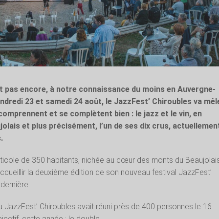
it pas encore, à notre connaissance du moins en Auvergne-
endredi 23 et samedi 24 août, le JazzFest’ Chiroubles va mêl
comprennent et se complètent bien : le jazz et le vin, en
jolais et plus précisément, l’un de ses dix crus, actuellemen
.
ticole de 350 habitants, nichée au cœur des monts du Beaujolais
accueillir la deuxième édition de son nouveau festival JazzFest’
dernière.
u JazzFest’ Chiroubles avait réuni près de 400 personnes le 16
ectif, cette année : le double.