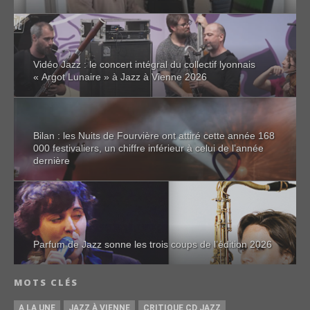
Vidéo Jazz : le concert intégral du collectif lyonnais
« Argot Lunaire » à Jazz à Vienne 2026
Bilan : les Nuits de Fourvière ont attiré cette année 168
000 festivaliers, un chiffre inférieur à celui de l’année
dernière
Parfum de Jazz sonne les trois coups de l’édition 2026
MOTS CLÉS
A LA UNE
JAZZ À VIENNE
CRITIQUE CD JAZZ