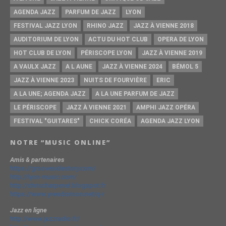
AGENDA JAZZ
PARFUM DE JAZZ
LYON
FESTIVAL JAZZ LYON
RHINO JAZZ
JAZZ À VIENNE 2018
AUDITORIUM DE LYON
ACTU DU HOT CLUB
OPERA DE LYON
HOT CLUB DE LYON
PÉRISCOPE LYON
JAZZ À VIENNE 2019
A VAULX JAZZ
A L AUNE
JAZZ À VIENNE 2024
BÉMOL 5
JAZZ À VIENNE 2023
NUITS DE FOURVIÈRE
ERIC
A LA UNE; AGENDA JAZZ
A LA UNE PARFUM DE JAZZ
LE PÉRISCOPE
JAZZ À VIENNE 2021
AMPHI JAZZ OPÉRA
FESTIVAL "GUITARES"
CHICK CORÉA
AGENDA JAZZ LYON
NOTRE “MUSIC ONLINE”
Amis & partenaires
https://groovesidestory.com/
http://lyon-music.com/
http://chrischarpenel.blogspot.fr
https://www.yvesdorison.net/q-r
Jazz en ligne
http://www.jazzradio.fr/