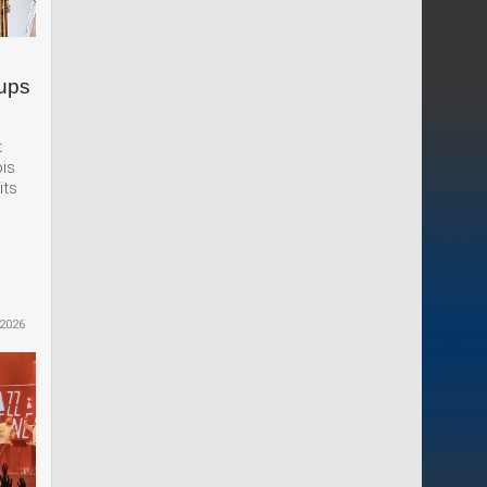
oups
t
ois
its
 2026