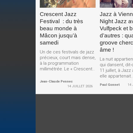
Crescent Jazz
Jazz à Vienne
Festival : du très
Night Jazz a
beau monde à
Vulfpeck et b
Mâcon jusqu’à
d’autres : qu
samedi
groove cher
âme !
Un de ces festivals de jazz
précieux, court mais dense,
La nuit appartie
à la programmation
qui dansent, dit
millimétrée. Le « Crescent...
11 juillet, à Jazz
elle appartenait..
Jean-Claude Pennec
Paul Gonnet
14 
14 JUILLET 2026