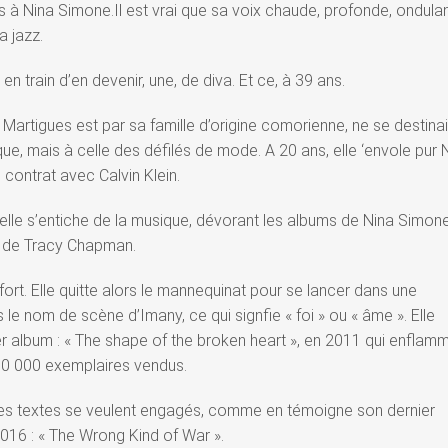
 à Nina Simone.Il est vrai que sa voix chaude, profonde, ondula
a jazz.
n train d’en devenir, une, de diva. Et ce, à 39 ans.
e Martigues est par sa famille d’origine comorienne, ne se destinai
ique, mais à celle des défilés de mode. A 20 ans, elle ‘envole pur
 contrat avec Calvin Klein.
u’elle s’entiche de la musique, dévorant les albums de Nina Simone
i de Tracy Chapman.
s fort. Elle quitte alors le mannequinat pour se lancer dans une
 le nom de scène d’Imany, ce qui signfie « foi » ou « âme ». Elle
r album : « The shape of the broken heart », en 2011 qui enflam
00 000 exemplaires vendus.
ses textes se veulent engagés, comme en témoigne son dernier
016 : « The Wrong Kind of War ».