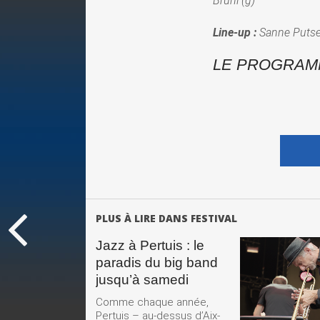
Bruni (g)
Line-up :
Sanne Putsey
LE PROGRAMM
PLUS À LIRE DANS FESTIVAL
Jazz à Pertuis : le
paradis du big band
LIRE 
jusqu’à samedi
SUIT
Comme chaque année,
Pertuis – au-dessus d’Aix-