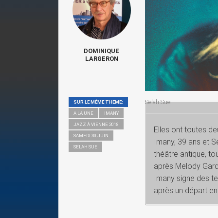
DOMINIQUE
LARGERON
Selah Sue
SUR LE MÊME THÈME:
A LA UNE
IMANY
JAZZ À VIENNE 2018
Elles ont toutes d
SAMEDI 30 JUIN
Imany, 39 ans et S
SELAH SUE
théâtre antique, to
après Melody Gardo
Imany signe des te
après un départ en 