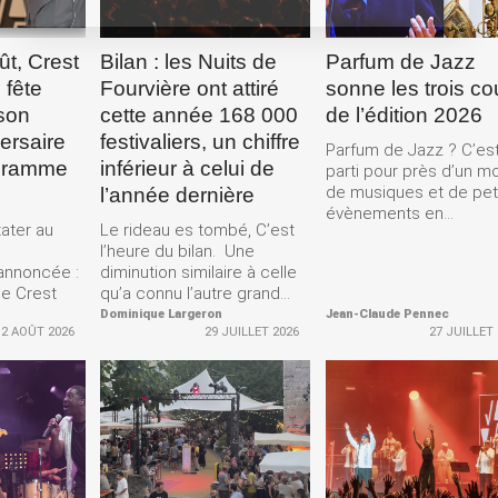
ût, Crest
Bilan : les Nuits de
Parfum de Jazz
 fête
Fourvière ont attiré
sonne les trois c
son
cette année 168 000
de l’édition 2026
ersaire
festivaliers, un chiffre
Parfum de Jazz ? C’es
gramme
inférieur à celui de
parti pour près d’un m
de musiques et de pet
l’année dernière
évènements en...
ater au
Le rideau es tombé, C’est
l’heure du bilan. Une
annoncée :
diminution similaire à celle
me Crest
qu’a connu l’autre grand...
Dominique Largeron
Jean-Claude Pennec
2 AOÛT 2026
29 JUILLET 2026
27 JUILLET
LA
LIRE LA
LIRE LA
E
SUITE
SUITE