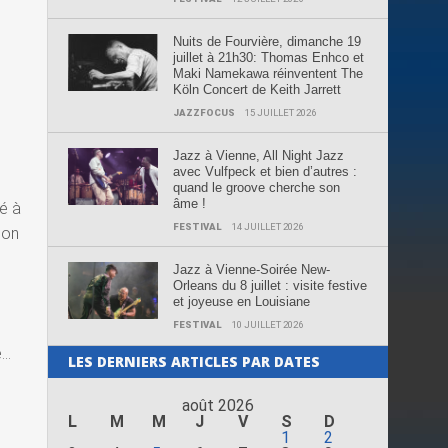
Nuits de Fourvière, dimanche 19
juillet à 21h30: Thomas Enhco et
Maki Namekawa réinventent The
Köln Concert de Keith Jarrett
JAZZFOCUS
15 JUILLET 2026
Jazz à Vienne, All Night Jazz
avec Vulfpeck et bien d’autres :
quand le groove cherche son
âme !
ré à
FESTIVAL
14 JUILLET 2026
son
Jazz à Vienne-Soirée New-
Orleans du 8 juillet : visite festive
et joyeuse en Louisiane
FESTIVAL
10 JUILLET 2026
e…
LES DERNIERS ARTICLES PAR DATES
août 2026
L
M
M
J
V
S
D
1
2