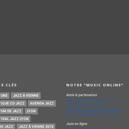
S CLÉS
NOTRE “MUSIC ONLINE”
Amis & partenaires
 UNE
JAZZ À VIENNE
https://groovesidestory.com/
TIQUE CD JAZZ
AGENDA JAZZ
http://lyon-music.com/
http://chrischarpenel.blogspot.fr
FUM DE JAZZ
LYON
https://www.yvesdorison.net/q-r
TIVAL JAZZ LYON
Jazz en ligne
NO JAZZ
JAZZ À VIENNE 2018
http://www.jazzradio.fr/