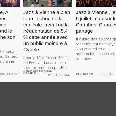
, All
Jazz à Vienne a bien
Jazz à Vienne , je
vec
tenu le choc de la
9 juillet : cap sur l
ien
canicule : recul de la
Caraïbes, Cuba e
and le
fréquentation de 5,4
partage
che son
% cette année avec
Il existe des soirées q
un public moindre à
ressemblent à un voya
Non pas celles qui
Cybèle
nt à ceux
accumulent les cartes
-on. Samedi
Pour la 1ère fois en 45 ans
postales...
 à Vienne,
de Festival, la canicule a
.
très fortement impacté le
Dominique Largeron
Festival...
JUILLET 2026
Paul Gonnet
10 JUILLET
12 JUILLET 2026