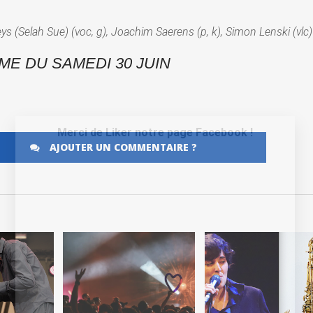
s (Selah Sue) (voc, g), Joachim Saerens (p, k), Simon Lenski (vlc)
E DU SAMEDI 30 JUIN
Merci de Liker notre page Facebook !
AJOUTER UN COMMENTAIRE ?
LA
LIRE LA
LIRE LA
E
SUITE
SUITE