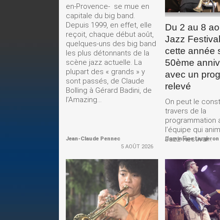
en-Provence- se mue en
capitale du big band.
Depuis 1999, en effet, elle
Du 2 au 8 ao
reçoit, chaque début août,
Jazz Festival
quelques-uns des big band
cette année 
les plus détonnants de la
50ème anniv
scène jazz actuelle. La
plupart des « grands » y
avec un pro
sont passés, de Claude
relevé
Bolling à Gérard Badini, de
l’Amazing...
On peut le const
travers de la
programmation 
l’équipe qui ani
Jazz Festival...
Jean-Claude Pennec
Dominique Largeron
5 AOÛT 2026
LIRE LA
LIRE 
SUITE
SUIT