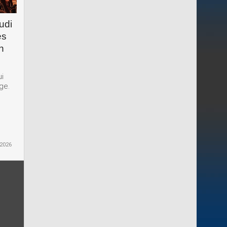
udi
es
n
ui
ge.
 2026