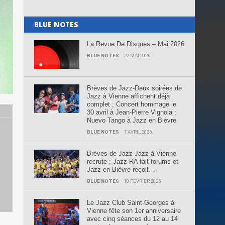
BLUE NOTES
La Revue De Disques – Mai 2026
BLUE NOTES
27 MAI 2026
Brèves de Jazz-Deux soirées de
Jazz à Vienne affichent déjà
complet ; Concert hommage le
30 avril à Jean-Pierre Vignola ;
Nuevo Tango à Jazz en Bièvre
BLUE NOTES
7 AVRIL 2026
Brèves de Jazz-Jazz à Vienne
,
recrute ; Jazz RA fait forums et
Jazz en Bièvre reçoit…
BLUE NOTES
18 FÉVRIER 2026
Le Jazz Club Saint-Georges à
Vienne fête son 1er anniversaire
avec cinq séances du 12 au 14