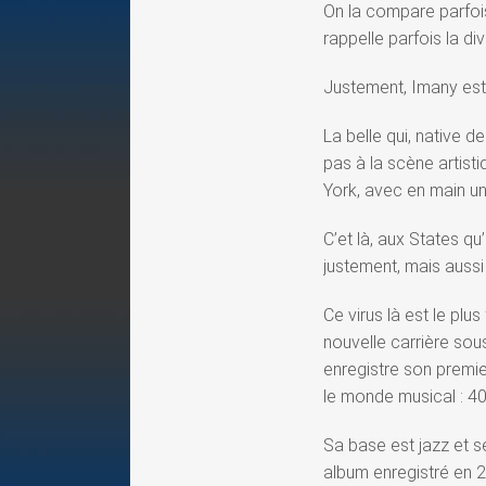
On la compare parfois
rappelle parfois la div
Justement, Imany est e
La belle qui, native d
pas à la scène artist
York, avec en main un
C’et là, aux States q
justement, mais auss
Ce virus là est le plu
nouvelle carrière sous
enregistre son premie
le monde musical : 4
Sa base est jazz et 
album enregistré en 2