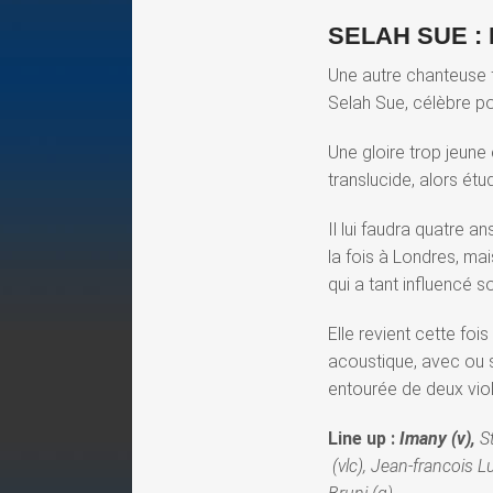
SELAH SUE :
Une autre chanteuse f
Selah Sue, célèbre po
Une gloire trop jeune
translucide, alors ét
Il lui faudra quatre an
la fois à Londres, ma
qui a tant influencé 
Elle revient cette f
acoustique, avec ou s
entourée de deux viol
Line up :
Imany (v),
S
(vlc), Jean-francois 