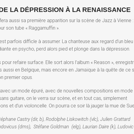
 DE LA DÉPRESSION À LA RENAISSANCE
era aussi sa première apparition sur la scène de Jazz à Vienne :
ur son tube « Raggamuffin ».
 est parfois difficle à assumer. La chanteuse aux regard d’un bleu
udiante en psycho, perd alors pied et plonge dans la dépression.
s pour refaire surface. Elle sort alors l’album « Reason », enregist
is aussi en Belgique, mais encore en Jamaïque à la quête de ce 
son premier opus.
ois avec un mode épuré, avec de nouvelles compositions en mode
ans guitare, on le verra sur scène, et en tout cas, simplement
ons et d’un violoncelle. On pourra ce soir là jauger la mue de Su
téphane Castry (dir, b), Rodolphe Liskowitch (vlc), Julien Grattard
Ludovicus (dms), Stéfane Goldman (elg), Laurian Daire (k), Ludovic