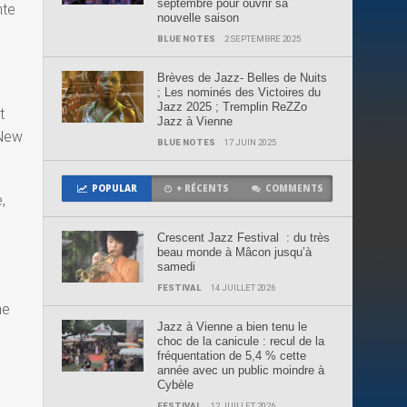
septembre pour ouvrir sa
nte
nouvelle saison
BLUE NOTES
2 SEPTEMBRE 2025
Brèves de Jazz- Belles de Nuits
; Les nominés des Victoires du
Jazz 2025 ; Tremplin ReZZo
t
Jazz à Vienne
 New
BLUE NOTES
17 JUIN 2025
POPULAR
+ RÉCENTS
COMMENTS
,
Crescent Jazz Festival : du très
beau monde à Mâcon jusqu’à
samedi
FESTIVAL
14 JUILLET 2026
me
Jazz à Vienne a bien tenu le
choc de la canicule : recul de la
fréquentation de 5,4 % cette
année avec un public moindre à
Cybèle
FESTIVAL
12 JUILLET 2026