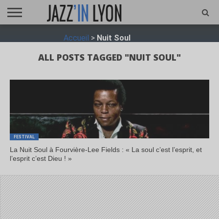
ACCUEIL
Accueil
>
Nuit Soul
FESTIVAL
VIDÉO
JAZZFOCUS
JAZZAGENDA
JAZZSHOP
ENTRETIEN
OPUS
JAZZ
ALL POSTS TAGGED "NUIT SOUL"
FESTIVAL
La Nuit Soul à Fourvière-Lee Fields : « La soul c’est l’esprit, et
l’esprit c’est Dieu ! »