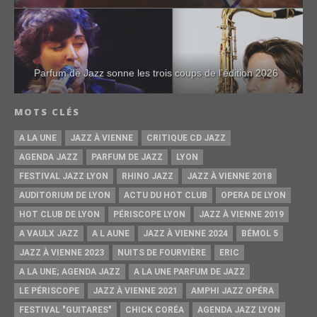
Parfum de Jazz sonne les trois coups de l’édition 2026
MOTS CLÉS
A LA UNE
JAZZ À VIENNE
CRITIQUE CD JAZZ
AGENDA JAZZ
PARFUM DE JAZZ
LYON
FESTIVAL JAZZ LYON
RHINO JAZZ
JAZZ À VIENNE 2018
AUDITORIUM DE LYON
ACTU DU HOT CLUB
OPERA DE LYON
HOT CLUB DE LYON
PÉRISCOPE LYON
JAZZ À VIENNE 2019
A VAULX JAZZ
A L AUNE
JAZZ À VIENNE 2024
BÉMOL 5
JAZZ À VIENNE 2023
NUITS DE FOURVIÈRE
ERIC
A LA UNE; AGENDA JAZZ
A LA UNE PARFUM DE JAZZ
LE PÉRISCOPE
JAZZ À VIENNE 2021
AMPHI JAZZ OPÉRA
FESTIVAL "GUITARES"
CHICK CORÉA
AGENDA JAZZ LYON