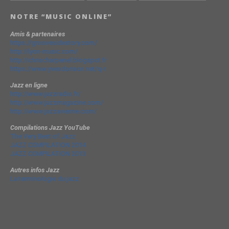
NOTRE “MUSIC ONLINE”
Amis & partenaires
https://groovesidestory.com/
http://lyon-music.com/
http://chrischarpenel.blogspot.fr
https://www.yvesdorison.net/q-r
Jazz en ligne
http://www.jazzradio.fr/
http://www.jazzmagazine.com/
http://www.jazzavienne.com/
Compilations Jazz YouTube
The Very Best of Jazz
JAZZ COMPILATION 2014
JAZZ COMPILATION 2013
Autres infos Jazz
La terminologie du jazz