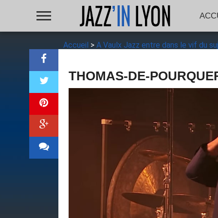
ACC
Accueil
>
A Vaulx Jazz entre dans le vif du su
THOMAS-DE-POURQUE