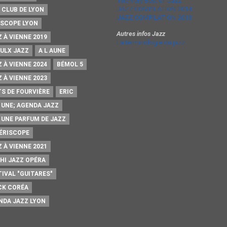
The Very Best of Jazz
JAZZ COMPILATION 2014
 CLUB DE LYON
JAZZ COMPILATION 2013
ISCOPE LYON
Autres infos Jazz
 À VIENNE 2019
La terminologie du jazz
AULX JAZZ
A L AUNE
 À VIENNE 2024
BÉMOL 5
 À VIENNE 2023
TS DE FOURVIÈRE
ERIC
A UNE; AGENDA JAZZ
A UNE PARFUM DE JAZZ
PÉRISCOPE
 À VIENNE 2021
HI JAZZ OPÉRA
TIVAL "GUITARES"
CK CORÉA
NDA JAZZ LYON