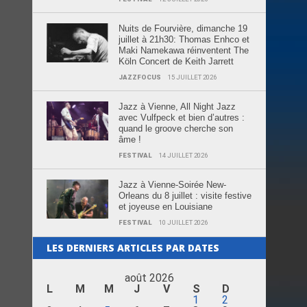
Nuits de Fourvière, dimanche 19
juillet à 21h30: Thomas Enhco et
Maki Namekawa réinventent The
Köln Concert de Keith Jarrett
JAZZFOCUS
15 JUILLET 2026
Jazz à Vienne, All Night Jazz
avec Vulfpeck et bien d’autres :
quand le groove cherche son
âme !
FESTIVAL
14 JUILLET 2026
Jazz à Vienne-Soirée New-
Orleans du 8 juillet : visite festive
et joyeuse en Louisiane
FESTIVAL
10 JUILLET 2026
LES DERNIERS ARTICLES PAR DATES
août 2026
L
M
M
J
V
S
D
1
2