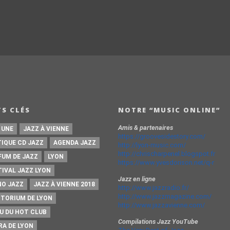
S CLÉS
NOTRE “MUSIC ONLINE”
Amis & partenaires
 UNE
JAZZ À VIENNE
https://groovesidestory.com/
TIQUE CD JAZZ
AGENDA JAZZ
http://lyon-music.com/
http://chrischarpenel.blogspot.fr
FUM DE JAZZ
LYON
https://www.yvesdorison.net/q-r
TIVAL JAZZ LYON
Jazz en ligne
NO JAZZ
JAZZ À VIENNE 2018
http://www.jazzradio.fr/
http://www.jazzmagazine.com/
ITORIUM DE LYON
http://www.jazzavienne.com/
U DU HOT CLUB
Compilations Jazz YouTube
RA DE LYON