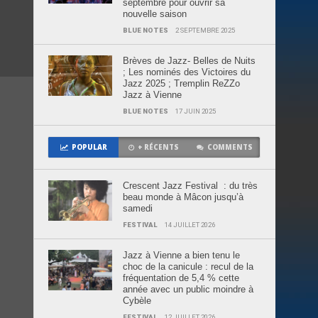
septembre pour ouvrir sa
nouvelle saison
BLUE NOTES
2 SEPTEMBRE 2025
Brèves de Jazz- Belles de Nuits
; Les nominés des Victoires du
Jazz 2025 ; Tremplin ReZZo
Jazz à Vienne
BLUE NOTES
17 JUIN 2025
POPULAR
+ RÉCENTS
COMMENTS
Crescent Jazz Festival : du très
beau monde à Mâcon jusqu’à
samedi
FESTIVAL
14 JUILLET 2026
Jazz à Vienne a bien tenu le
choc de la canicule : recul de la
fréquentation de 5,4 % cette
année avec un public moindre à
Cybèle
FESTIVAL
12 JUILLET 2026