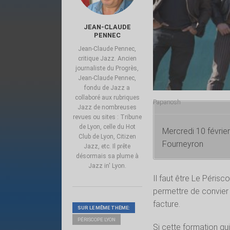
JEAN-CLAUDE
PENNEC
Jean-Claude Pennec,
critique Jazz. Ancien
journaliste du Progrès,
Jean-Claude Pennec,
fondu de Jazz a
collaboré aux rubriques
Papanosh
Jazz de nombreuses
revues ou sites : Tribune
de Lyon, celle du Hot
Mercredi 10 févrie
Club de Lyon, Citizen
Fourneyron
Jazz, etc. Il prête
désormais sa plume à
Jazz in' Lyon.
Il faut être Le Périsc
permettre de convier
facture.
SUR LE MÊME THÈME:
PÉRISCOPE LYON
Si cette formation qui