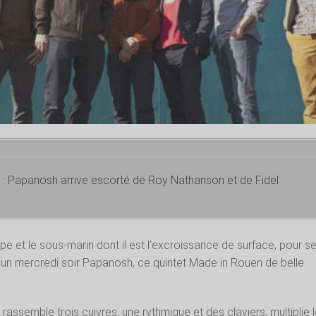
r : Papanosh arrive escorté de Roy Nathanson et de Fidel
ope et le sous-marin dont il est l’excroissance de surface, pour s
 un mercredi soir Papanosh, ce quintet Made in Rouen de belle
 rassemble trois cuivres, une rythmique et des claviers, multiplie 