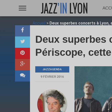
ACC
Accueil
>
Deux superbes concerts à Lyon, 
Deux superbes c
Périscope, cett
JAZZAGENDA
9 FÉVRIER 2016