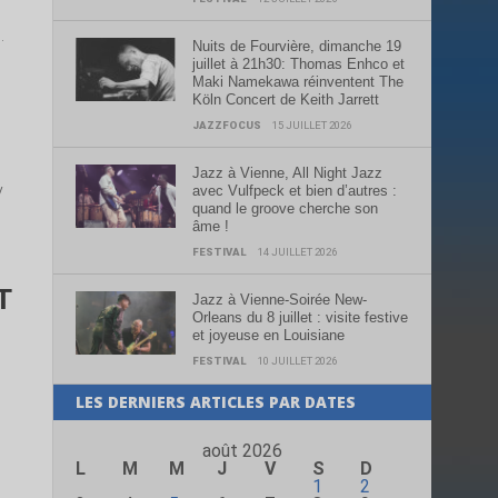
.
Nuits de Fourvière, dimanche 19
juillet à 21h30: Thomas Enhco et
Maki Namekawa réinventent The
Köln Concert de Keith Jarrett
JAZZFOCUS
15 JUILLET 2026
Jazz à Vienne, All Night Jazz
y
avec Vulfpeck et bien d’autres :
quand le groove cherche son
âme !
FESTIVAL
14 JUILLET 2026
T
Jazz à Vienne-Soirée New-
Orleans du 8 juillet : visite festive
et joyeuse en Louisiane
FESTIVAL
10 JUILLET 2026
LES DERNIERS ARTICLES PAR DATES
août 2026
L
M
M
J
V
S
D
1
2