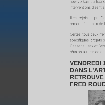
new yorkais particuli
interventions disent 
Il est rejoint ici par
remarqué au sein de l
Certes, tous deux n’en
spécifiques, projets 
Gesser au sax et Séb
réunion au sein de ce
VENDREDI 1
DANS L’AR
RETROUVE 
FRED ROU