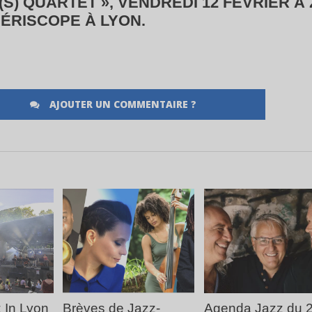
(S) QUARTET », VENDREDI 12 FÉVRIER À 
ÉRISCOPE À LYON.
AJOUTER UN COMMENTAIRE ?
LA
LIRE LA
LIRE LA
E
SUITE
SUITE
 In Lyon
Brèves de Jazz-
Agenda Jazz du 2