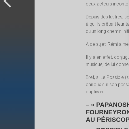
deux acteurs inconto
Depuis des lustres, s
à qui ils prêtent leur 
qu’un long chemin ini
A ce sujet, Rémi aime 
Il y a en effet, conju
musique, de lui donne
Bref, si Le Possible (
cailloux sur son pass
captivant.
– « PAPANOS
FOURNEYRON 
AU PÉRISCOPE