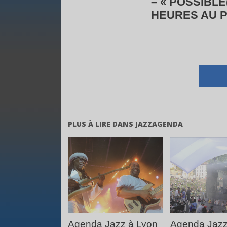
– « POSSIBLE
HEURES AU P
.
PLUS À LIRE DANS JAZZAGENDA
LIRE LA
LIRE 
SUITE
SUIT
Agenda Jazz à Lyon
Agenda Jazz