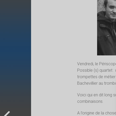
Vendredi, le Périscope
Possible (s) quartet :
trompettes de métier 
Bachevillier au tromb
Voici qui en dit long s
combinaisons.
A l’origine de la cho