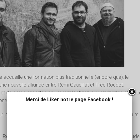
 accueille une formation plus traditionnelle (encore que), le
 une nouvelle alliance entre Rémi Gaudillat et Fred Roudet,
et de cœur, escortés de Laurent Vichard, aux clarinettes et de L
Merci de Liker notre page Facebook !
one. Un quartet à vents donc, sans rythmique.
ur la propension à ne jouer que sur les sons, leur alliance et leurs
se, Rémi Gaudillat toujours et encore et son complice, Fred Roude