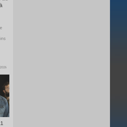
 à
te
e
ins
 2026
11