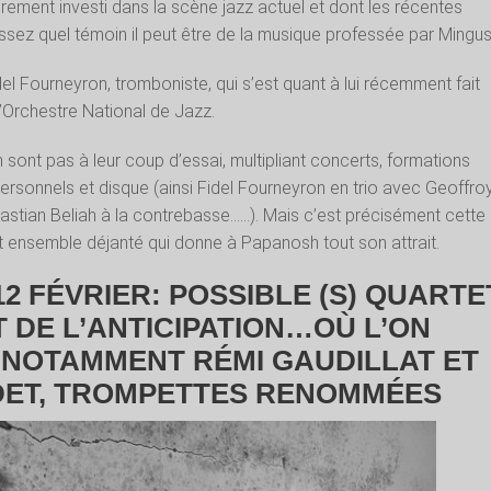
èrement investi dans la scène jazz actuel et dont les récentes
assez quel témoin il peut être de la musique professée par Mingus
 Fidel Fourneyron, tromboniste, qui s’est quant à lui récemment fait
’Orchestre National de Jazz.
 sont pas à leur coup d’essai, multipliant concerts, formations
personnels et disque (ainsi Fidel Fourneyron en trio avec Geoffro
astian Beliah à la contrebasse……). Mais c’est précisément cette
t ensemble déjanté qui donne à Papanosh tout son attrait.
2 FÉVRIER: POSSIBLE (S) QUARTE
T DE L’ANTICIPATION…OÙ L’ON
NOTAMMENT RÉMI GAUDILLAT ET
DET, TROMPETTES RENOMMÉES