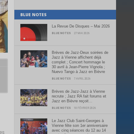
BLUE NOTES
La Revue De Disques – Mai 2026
BLUE NOTES
27 MAI 2026
Brèves de Jazz-Deux soirées de
Jazz à Vienne affichent déjà
complet ; Concert hommage le
30 avril à Jean-Pierre Vignola ;
Nuevo Tango à Jazz en Bièvre
BLUE NOTES
7 AVRIL 2026
Brèves de Jazz-Jazz à Vienne
recrute ; Jazz RA fait forums et
Jazz en Bièvre reçoit…
e
BLUE NOTES
18 FÉVRIER 2026
Le Jazz Club Saint-Georges à
Vienne fête son 1er anniversaire
avec cinq séances du 12 au 14
les