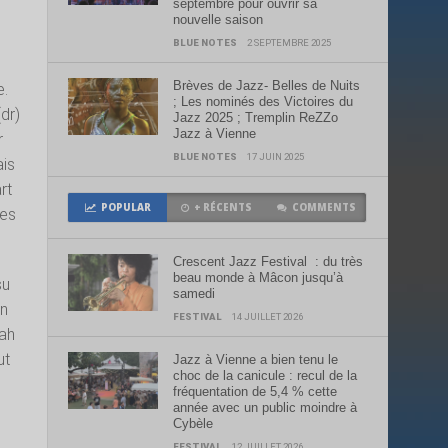
septembre pour ouvrir sa
nouvelle saison
BLUE NOTES
2 SEPTEMBRE 2025
Brèves de Jazz- Belles de Nuits
e.
; Les nominés des Victoires du
dr)
Jazz 2025 ; Tremplin ReZZo
Jazz à Vienne
r
BLUE NOTES
17 JUIN 2025
ais
rt
POPULAR
+ RÉCENTS
COMMENTS
des
Crescent Jazz Festival : du très
beau monde à Mâcon jusqu’à
su
samedi
un
FESTIVAL
14 JUILLET 2026
eah
ut
Jazz à Vienne a bien tenu le
choc de la canicule : recul de la
fréquentation de 5,4 % cette
année avec un public moindre à
Cybèle
FESTIVAL
12 JUILLET 2026