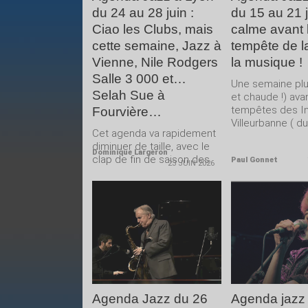
du 24 au 28 juin :
du 15 au 21 ju
Ciao les Clubs, mais
calme avant 
cette semaine, Jazz à
tempête de l
Vienne, Nile Rodgers
la musique !
Salle 3 000 et…
Une semaine plu
Selah Sue à
et chaude !) ava
tempêtes des In
Fourvière…
Villeurbanne ( du.
Cet agenda va rapidement
diminuer de taille, avec le
Dominique Largeron
clap de fin de saison des
Paul Gonnet
23 JUIN 2026
clubs de...
LIRE LA
LIRE 
SUITE
SUIT
Agenda Jazz du 26
Agenda jazz