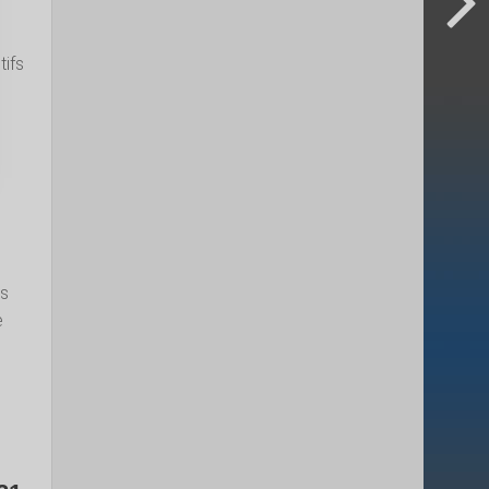
tifs
i
es
e