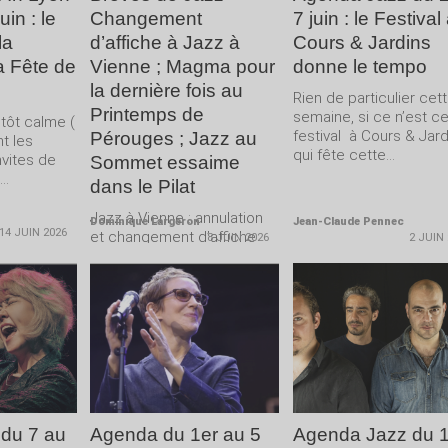
in : le
Changement
7 juin : le Festival
la
d’affiche à Jazz à
Cours & Jardins
a Fête de
Vienne ; Magma pour
donne le tempo
la dernière fois au
Rien de particulier cet
Printemps de
semaine, si ce n’est c
tôt calme (
festival à Cours & Jard
Pérouges ; Jazz au
nt les
qui fête cette...
vites de
Sommet essaime
..
dans le Pilat
Jazz à Vienne : annulation
Dominique Largeron
Jean-Claude Pennec
14 JUIN 2026
et changement d’affiche
8 JUIN 2026
2 JUIN
pour la soirée Nouvelle-
Orléans du 8 juillet C’est
Big...
LA
LIRE LA
LIRE LA
E
SUITE
SUITE
 du 7 au
Agenda du 1er au 5
Agenda Jazz du 