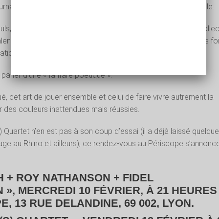
urnables de la scène musicale, à la trompette comme au bugle.
euls, ensemble ou au travers de nombreuses formations et collec
talent, ils distillent une musique qui est autant une profession de fo
tiatique improvisé et donc, en constant renouvellement.
parler d’une « fanfare poétique ».
gué, cet art de jouer ensemble et celui de faire vivre autrement la
r des couleurs inattendues mais réussies.
s) Quartet n’en est pas à son coup d’essai (il a déjà laissé quelqu
age au Rhino et ailleurs), ce rendez-vous au Périscope s’annonc
H + ROY NATHANSON + FIDEL
», MERCREDI 10 FÉVRIER, À 21 HEURES
, 13 RUE DELANDINE, 69 002, LYON.