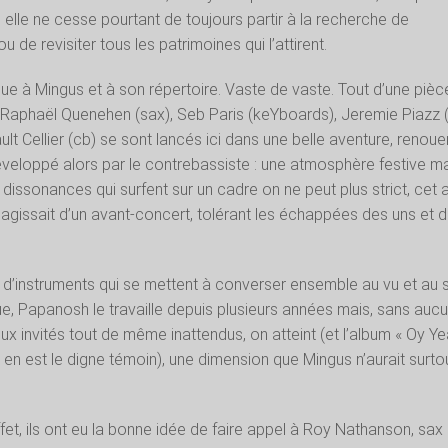
 elle ne cesse pourtant de toujours partir à la recherche de
 de revisiter tous les patrimoines qui l’attirent.
aque à Mingus et à son répertoire. Vaste de vaste. Tout d’une pièc
 Raphaël Quenehen (sax), Seb Paris (keYboards), Jeremie Piazz (
lt Cellier (cb) se sont lancés ici dans une belle aventure, renoue
veloppé alors par le contrebassiste : une atmosphère festive m
dissonances qui surfent sur un cadre on ne peut plus strict, cet a
’agissait d’un avant-concert, tolérant les échappées des uns et 
tat d’instruments qui se mettent à converser ensemble au vu et au 
ue, Papanosh le travaille depuis plusieurs années mais, sans auc
ux invités tout de même inattendus, on atteint (et l’album « Oy Y
n est le digne témoin), une dimension que Mingus n’aurait surto
fet, ils ont eu la bonne idée de faire appel à Roy Nathanson, sax