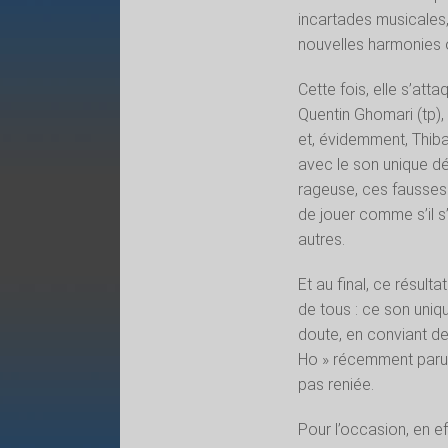
incartades musicales,
nouvelles harmonies ou
Cette fois, elle s’att
Quentin Ghomari (tp),
et, évidemment, Thibau
avec le son unique dé
rageuse, ces fausses 
de jouer comme s’il s
autres.
Et au final, ce résul
de tous : ce son uniq
doute, en conviant de
Ho » récemment paru e
pas reniée.
Pour l’occasion, en ef