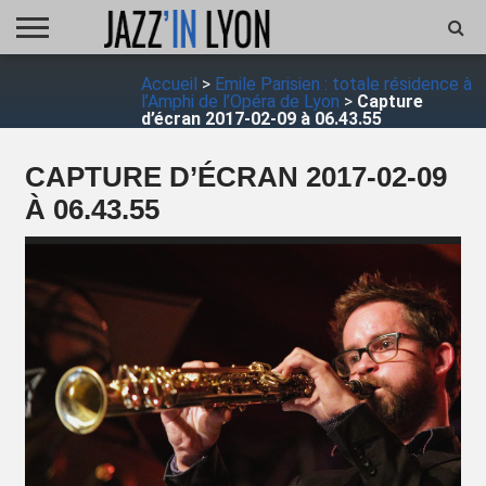
ACCUEIL
Accueil
>
Emile Parisien : totale résidence à
FESTIVAL
VIDÉO
JAZZFOCUS
JAZZAGENDA
JAZZSHOP
ENTRETIEN
OPUS
l’Amphi de l’Opéra de Lyon
>
Capture
JAZZ
d’écran 2017-02-09 à 06.43.55
CAPTURE D’ÉCRAN 2017-02-09
À 06.43.55