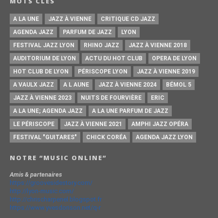
MOTS CLÉS
A LA UNE
JAZZ À VIENNE
CRITIQUE CD JAZZ
AGENDA JAZZ
PARFUM DE JAZZ
LYON
FESTIVAL JAZZ LYON
RHINO JAZZ
JAZZ À VIENNE 2018
AUDITORIUM DE LYON
ACTU DU HOT CLUB
OPERA DE LYON
HOT CLUB DE LYON
PÉRISCOPE LYON
JAZZ À VIENNE 2019
A VAULX JAZZ
A L AUNE
JAZZ À VIENNE 2024
BÉMOL 5
JAZZ À VIENNE 2023
NUITS DE FOURVIÈRE
ERIC
A LA UNE; AGENDA JAZZ
A LA UNE PARFUM DE JAZZ
LE PÉRISCOPE
JAZZ À VIENNE 2021
AMPHI JAZZ OPÉRA
FESTIVAL "GUITARES"
CHICK CORÉA
AGENDA JAZZ LYON
NOTRE “MUSIC ONLINE”
Amis & partenaires
https://groovesidestory.com/
http://lyon-music.com/
http://chrischarpenel.blogspot.fr
https://www.yvesdorison.net/q-r