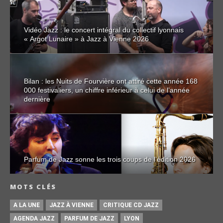
Vidéo Jazz : le concert intégral du collectif lyonnais
« Argot Lunaire » à Jazz à Vienne 2026
Bilan : les Nuits de Fourvière ont attiré cette année 168
000 festivaliers, un chiffre inférieur à celui de l’année
dernière
Parfum de Jazz sonne les trois coups de l’édition 2026
MOTS CLÉS
A LA UNE
JAZZ À VIENNE
CRITIQUE CD JAZZ
AGENDA JAZZ
PARFUM DE JAZZ
LYON