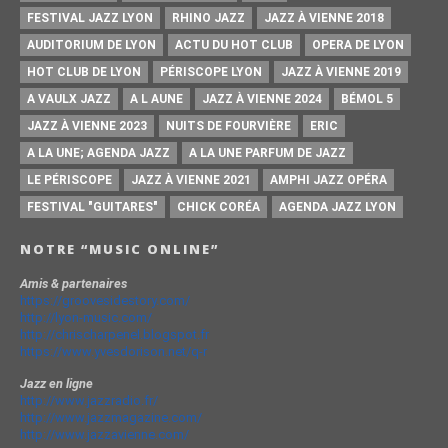
FESTIVAL JAZZ LYON
RHINO JAZZ
JAZZ À VIENNE 2018
AUDITORIUM DE LYON
ACTU DU HOT CLUB
OPERA DE LYON
HOT CLUB DE LYON
PÉRISCOPE LYON
JAZZ À VIENNE 2019
A VAULX JAZZ
A L AUNE
JAZZ À VIENNE 2024
BÉMOL 5
JAZZ À VIENNE 2023
NUITS DE FOURVIÈRE
ERIC
A LA UNE; AGENDA JAZZ
A LA UNE PARFUM DE JAZZ
LE PÉRISCOPE
JAZZ À VIENNE 2021
AMPHI JAZZ OPÉRA
FESTIVAL "GUITARES"
CHICK CORÉA
AGENDA JAZZ LYON
NOTRE “MUSIC ONLINE”
Amis & partenaires
https://groovesidestory.com/
http://lyon-music.com/
http://chrischarpenel.blogspot.fr
https://www.yvesdorison.net/q-r
Jazz en ligne
http://www.jazzradio.fr/
http://www.jazzmagazine.com/
http://www.jazzavienne.com/