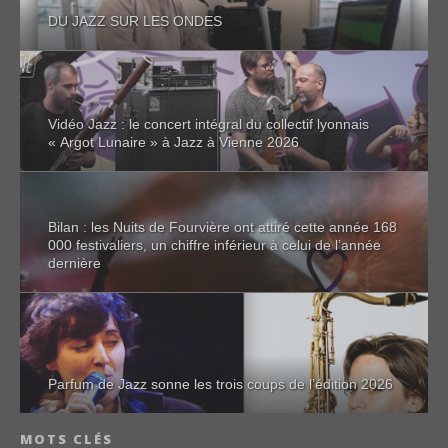
DU JAZZ SUR LES ONDES
Vidéo Jazz : le concert intégral du collectif lyonnais
« Argot Lunaire » à Jazz à Vienne 2026
Bilan : les Nuits de Fourvière ont attiré cette année 168
000 festivaliers, un chiffre inférieur à celui de l’année
dernière
Parfum de Jazz sonne les trois coups de l’édition 2026
MOTS CLÉS