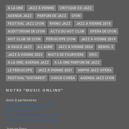
A LA UNE
JAZZ À VIENNE
CRITIQUE CD JAZZ
AGENDA JAZZ
PARFUM DE JAZZ
LYON
FESTIVAL JAZZ LYON
RHINO JAZZ
JAZZ À VIENNE 2018
AUDITORIUM DE LYON
ACTU DU HOT CLUB
OPERA DE LYON
HOT CLUB DE LYON
PÉRISCOPE LYON
JAZZ À VIENNE 2019
A VAULX JAZZ
A L AUNE
JAZZ À VIENNE 2024
BÉMOL 5
JAZZ À VIENNE 2023
NUITS DE FOURVIÈRE
ERIC
A LA UNE; AGENDA JAZZ
A LA UNE PARFUM DE JAZZ
LE PÉRISCOPE
JAZZ À VIENNE 2021
AMPHI JAZZ OPÉRA
FESTIVAL "GUITARES"
CHICK CORÉA
AGENDA JAZZ LYON
NOTRE “MUSIC ONLINE”
Amis & partenaires
https://groovesidestory.com/
http://lyon-music.com/
http://chrischarpenel.blogspot.fr
https://www.yvesdorison.net/q-r
Jazz en ligne