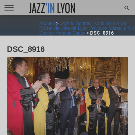
ACCUEIL
Accueil
>
Jazz à l’honneur sous les ors de
FESTIVAL
VIDÉO
JAZZFOCUS
JAZZAGENDA
JAZZSHOP
ENTRETIEN
OPUS
l’hôtel-de-ville de Lyon : Wynton Marsalis fait
JAZZ
Doctor Honoris Causa
>
DSC_8916
DSC_8916