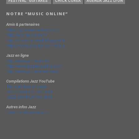
FESTIVAL "GUITARES"
CHICK CORÉA
AGENDA JAZZ LYON
NOTRE “MUSIC ONLINE”
Amis & partenaires
https://groovesidestory.com/
http://lyon-music.com/
http://chrischarpenel.blogspot.fr
https://www.yvesdorison.net/q-r
Jazz en ligne
http://www.jazzradio.fr/
http://www.jazzmagazine.com/
http://www.jazzavienne.com/
Compilations Jazz YouTube
The Very Best of Jazz
JAZZ COMPILATION 2014
JAZZ COMPILATION 2013
Autres infos Jazz
La terminologie du jazz