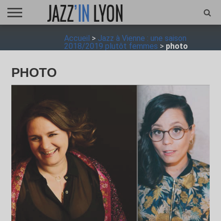
ACCUEIL
Accueil
>
Jazz à Vienne : une saison
FESTIVAL
VIDÉO
JAZZFOCUS
JAZZAGENDA
JAZZSHOP
ENTRETIEN
OPUS
2018/2019 plutôt femmes
>
photo
JAZZ
PHOTO