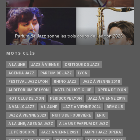
Parfum de Jazz sonne les trois coups de l’édition 2026
MOTS CLÉS
A LA UNE
JAZZ À VIENNE
CRITIQUE CD JAZZ
AGENDA JAZZ
PARFUM DE JAZZ
LYON
FESTIVAL JAZZ LYON
RHINO JAZZ
JAZZ À VIENNE 2018
AUDITORIUM DE LYON
ACTU DU HOT CLUB
OPERA DE LYON
HOT CLUB DE LYON
PÉRISCOPE LYON
JAZZ À VIENNE 2019
A VAULX JAZZ
A L AUNE
JAZZ À VIENNE 2024
BÉMOL 5
JAZZ À VIENNE 2023
NUITS DE FOURVIÈRE
ERIC
A LA UNE; AGENDA JAZZ
A LA UNE PARFUM DE JAZZ
LE PÉRISCOPE
JAZZ À VIENNE 2021
AMPHI JAZZ OPÉRA