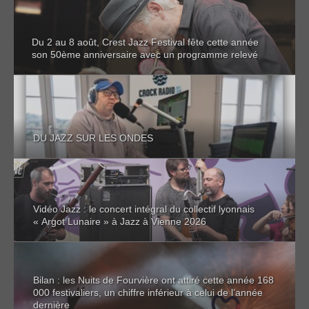
Du 2 au 8 août, Crest Jazz Festival fête cette année
son 50ème anniversaire avec un programme relevé
DU JAZZ SUR LES ONDES
Vidéo Jazz : le concert intégral du collectif lyonnais
« Argot Lunaire » à Jazz à Vienne 2026
Bilan : les Nuits de Fourvière ont attiré cette année 168
000 festivaliers, un chiffre inférieur à celui de l’année
dernière