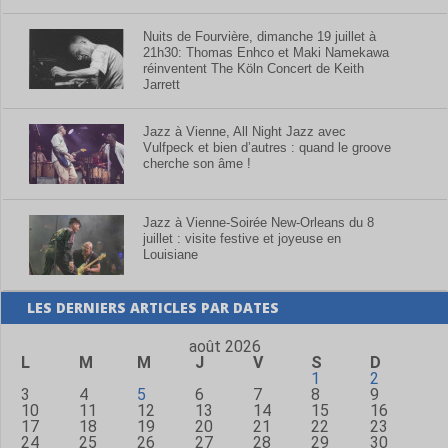
Nuits de Fourvière, dimanche 19 juillet à
21h30: Thomas Enhco et Maki Namekawa
réinventent The Köln Concert de Keith
Jarrett
Jazz à Vienne, All Night Jazz avec
Vulfpeck et bien d’autres : quand le groove
cherche son âme !
Jazz à Vienne-Soirée New-Orleans du 8
juillet : visite festive et joyeuse en
Louisiane
LES DERNIERS ARTICLES PAR DATES
août 2026
L
M
M
J
V
S
D
1
2
3
4
5
6
7
8
9
10
11
12
13
14
15
16
17
18
19
20
21
22
23
24
25
26
27
28
29
30