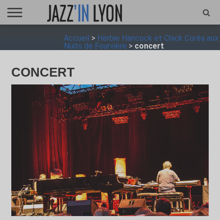
ACCUEIL
Accueil
>
Herbie Hancock et Chick Coréa aux
FESTIVAL
VIDÉO
JAZZFOCUS
JAZZAGENDA
JAZZSHOP
ENTRETIEN
OPUS
Nuits de Fourvière
>
concert
JAZZ
CONCERT