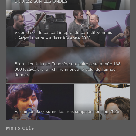
DU JAZZ SUR LES ONDES
Vidéo Jazz : le concert intégral du collectif lyonnais
« Argot Lunaire » à Jazz à Vienne 2026
Bilan : les Nuits de Fourvière ont attiré cette année 168
000 festivaliers, un chiffre inférieur à celui de l’année
dernière
Parfum de Jazz sonne les trois coups de l’édition 2026
MOTS CLÉS