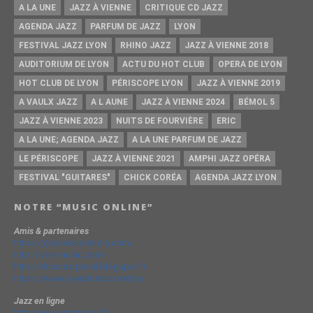
A LA UNE
JAZZ À VIENNE
CRITIQUE CD JAZZ
AGENDA JAZZ
PARFUM DE JAZZ
LYON
FESTIVAL JAZZ LYON
RHINO JAZZ
JAZZ À VIENNE 2018
AUDITORIUM DE LYON
ACTU DU HOT CLUB
OPERA DE LYON
HOT CLUB DE LYON
PÉRISCOPE LYON
JAZZ À VIENNE 2019
A VAULX JAZZ
A L AUNE
JAZZ À VIENNE 2024
BÉMOL 5
JAZZ À VIENNE 2023
NUITS DE FOURVIÈRE
ERIC
A LA UNE; AGENDA JAZZ
A LA UNE PARFUM DE JAZZ
LE PÉRISCOPE
JAZZ À VIENNE 2021
AMPHI JAZZ OPÉRA
FESTIVAL "GUITARES"
CHICK CORÉA
AGENDA JAZZ LYON
NOTRE “MUSIC ONLINE”
Amis & partenaires
https://groovesidestory.com/
http://lyon-music.com/
http://chrischarpenel.blogspot.fr
https://www.yvesdorison.net/q-r
Jazz en ligne
http://www.jazzradio.fr/