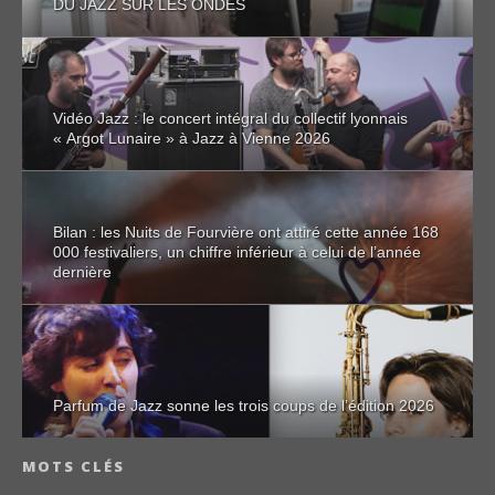
DU JAZZ SUR LES ONDES
Vidéo Jazz : le concert intégral du collectif lyonnais
« Argot Lunaire » à Jazz à Vienne 2026
Bilan : les Nuits de Fourvière ont attiré cette année 168
000 festivaliers, un chiffre inférieur à celui de l’année
dernière
Parfum de Jazz sonne les trois coups de l’édition 2026
MOTS CLÉS