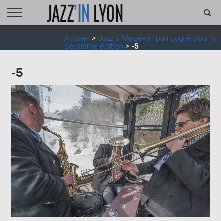
ACCUEIL
Accueil
>
Jazz à Megève : pari gagné pour la
FESTIVAL
VIDÉO
JAZZFOCUS
JAZZAGENDA
JAZZSHOP
ENTRETIEN
OPUS
deuxième édition
>
-5
JAZZ
-5