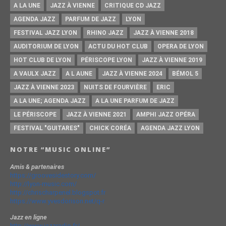
A LA UNE
JAZZ À VIENNE
CRITIQUE CD JAZZ
AGENDA JAZZ
PARFUM DE JAZZ
LYON
FESTIVAL JAZZ LYON
RHINO JAZZ
JAZZ À VIENNE 2018
AUDITORIUM DE LYON
ACTU DU HOT CLUB
OPERA DE LYON
HOT CLUB DE LYON
PÉRISCOPE LYON
JAZZ À VIENNE 2019
A VAULX JAZZ
A L AUNE
JAZZ À VIENNE 2024
BÉMOL 5
JAZZ À VIENNE 2023
NUITS DE FOURVIÈRE
ERIC
A LA UNE; AGENDA JAZZ
A LA UNE PARFUM DE JAZZ
LE PÉRISCOPE
JAZZ À VIENNE 2021
AMPHI JAZZ OPÉRA
FESTIVAL "GUITARES"
CHICK CORÉA
AGENDA JAZZ LYON
NOTRE “MUSIC ONLINE”
Amis & partenaires
https://groovesidestory.com/
http://lyon-music.com/
http://chrischarpenel.blogspot.fr
https://www.yvesdorison.net/q-r
Jazz en ligne
http://www.jazzradio.fr/