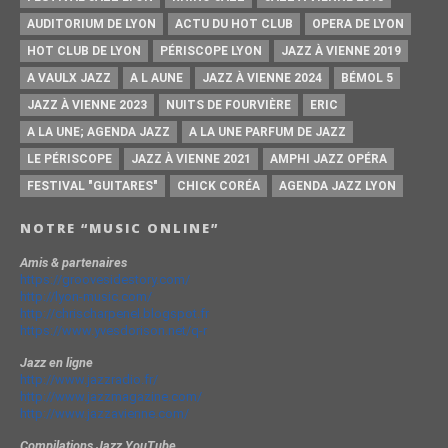
AUDITORIUM DE LYON
ACTU DU HOT CLUB
OPERA DE LYON
HOT CLUB DE LYON
PÉRISCOPE LYON
JAZZ À VIENNE 2019
A VAULX JAZZ
A L AUNE
JAZZ À VIENNE 2024
BÉMOL 5
JAZZ À VIENNE 2023
NUITS DE FOURVIÈRE
ERIC
A LA UNE; AGENDA JAZZ
A LA UNE PARFUM DE JAZZ
LE PÉRISCOPE
JAZZ À VIENNE 2021
AMPHI JAZZ OPÉRA
FESTIVAL "GUITARES"
CHICK CORÉA
AGENDA JAZZ LYON
NOTRE “MUSIC ONLINE”
Amis & partenaires
https://groovesidestory.com/
http://lyon-music.com/
http://chrischarpenel.blogspot.fr
https://www.yvesdorison.net/q-r
Jazz en ligne
http://www.jazzradio.fr/
http://www.jazzmagazine.com/
http://www.jazzavienne.com/
Compilations Jazz YouTube