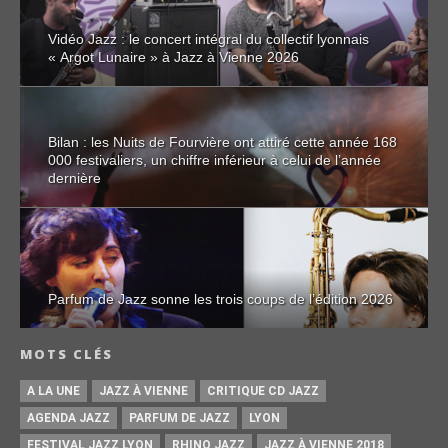
Vidéo Jazz : le concert intégral du collectif lyonnais
« Argot Lunaire » à Jazz à Vienne 2026
Bilan : les Nuits de Fourvière ont attiré cette année 168
000 festivaliers, un chiffre inférieur à celui de l’année
dernière
Parfum de Jazz sonne les trois coups de l’édition 2026
MOTS CLÉS
A LA UNE
JAZZ À VIENNE
CRITIQUE CD JAZZ
AGENDA JAZZ
PARFUM DE JAZZ
LYON
FESTIVAL JAZZ LYON
RHINO JAZZ
JAZZ À VIENNE 2018