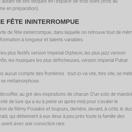
 autant de ses disques en l’espace de trois soirs (trois au
me en préparation).
E FÊTE ININTERROMPUE
rte de fête ininterrompue, dans laquelle on retrouve tout de mê
formation à longueur et talents variables.
les plus festifs version Imperial Orpheon, les plus jazz version
fin, les musiques les plus défricheuses, version Imperial Pulsar.
aucun compte des frontières : tout ici va vite, très vite, se mêle
t, se métamorphose.
 décoiffer, au gré des inspirations de chacun. D’un solo de mando
ité de luxe qui a eu à peine un après-midi pour s’avaler le
déon de Rémy Poulakis et toujours, derrière, devant, à côté, le du
rald, qui détiennent à eux deux à peu près toute la famille des
 usent avec une conviction rare.