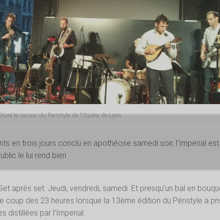
turé le saison du Peristyle de l'Opéra de Lyon.
nts en trois jours conclu en apothéose samedi soir, l’Impérial est
ublic le lui rend bien
et après set. Jeudi, vendredi, samedi. Et presqu’un bal en bouqu
 le coup des 23 heures lorsque la 13ème édition du Péristyle a pri
s distillées par l’Imperial.