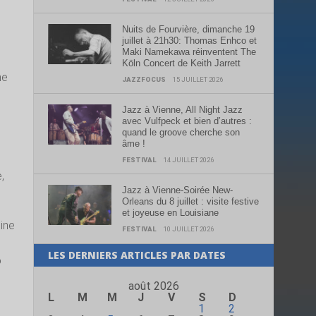
Nuits de Fourvière, dimanche 19
juillet à 21h30: Thomas Enhco et
Maki Namekawa réinventent The
Köln Concert de Keith Jarrett
me
JAZZFOCUS
15 JUILLET 2026
Jazz à Vienne, All Night Jazz
avec Vulfpeck et bien d’autres :
quand le groove cherche son
âme !
FESTIVAL
14 JUILLET 2026
,
Jazz à Vienne-Soirée New-
Orleans du 8 juillet : visite festive
et joyeuse en Louisiane
line
FESTIVAL
10 JUILLET 2026
LES DERNIERS ARTICLES PAR DATES
o
août 2026
L
M
M
J
V
S
D
1
2