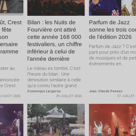
ût, Crest
Bilan : les Nuits de
Parfum de Jazz
 fête
Fourvière ont attiré
sonne les trois c
son
cette année 168 000
de l’édition 2026
ersaire
festivaliers, un chiffre
Parfum de Jazz ? C’es
gramme
inférieur à celui de
parti pour près d’un m
de musiques et de pet
l’année dernière
évènements en...
ater au
Le rideau es tombé, C’est
l’heure du bilan. Une
annoncée :
diminution similaire à celle
me Crest
qu’a connu l’autre grand...
Dominique Largeron
Jean-Claude Pennec
2 AOÛT 2026
29 JUILLET 2026
27 JUILLET
LA
LIRE LA
LIRE LA
E
SUITE
SUITE