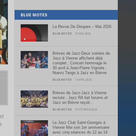
BLUE NOTES
La Revue De Disques – Mai 2026
BLUE NOTES
27 MAI 2026
Brèves de Jazz-Deux soirées de
Jazz à Vienne affichent déjà
complet ; Concert hommage le
30 avril à Jean-Pierre Vignola ;
Nuevo Tango à Jazz en Bièvre
BLUE NOTES
7 AVRIL 2026
Brèves de Jazz-Jazz à Vienne
recrute ; Jazz RA fait forums et
Jazz en Bièvre reçoit…
BLUE NOTES
18 FÉVRIER 2026
et
Le Jazz Club Saint-Georges à
s
Vienne fête son 1er anniversaire
avec cinq séances du 12 au 14