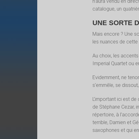
n’aura vendu en direct
catalogue, un quatriè
UNE SORTE D
Mais encore ? Une so
les nuances de cette 
Au choix, les accents 
Imperial Quartet ou en
Evidemment, ne tenons 
s’emmêle, se dissou
L’important ici est de
de Stéphane Cezar, inv
répertoire, à l’accor
terrible, Damien et Gé
saxophones et qui en