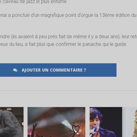
 caveau de jazz le plus enfumé.
perial a ponctué d’un magnifique point d’orgue la 13ème édition du
ndre (ils avaient à peu près fait de même il y a deux ans), leur ret
ux du lieu, a fait plus que confirmer le panache qui le guide.
AJOUTER UN COMMENTAIRE ?
LA
LIRE LA
LIRE LA
E
SUITE
SUITE