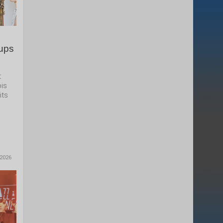
oups
t
ois
its
 2026