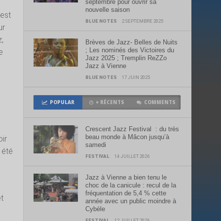
septembre pour ouvrir sa
nouvelle saison
’est
BLUE NOTES
2 SEPTEMBRE 2025
ur
,
Brèves de Jazz- Belles de Nuits
; Les nominés des Victoires du
e
Jazz 2025 ; Tremplin ReZZo
Jazz à Vienne
BLUE NOTES
17 JUIN 2025
POPULAR
+ RÉCENTS
COMMENTS
Crescent Jazz Festival : du très
beau monde à Mâcon jusqu’à
ir
samedi
 été
FESTIVAL
14 JUILLET 2026
Jazz à Vienne a bien tenu le
choc de la canicule : recul de la
fréquentation de 5,4 % cette
et
année avec un public moindre à
Cybèle
FESTIVAL
12 JUILLET 2026