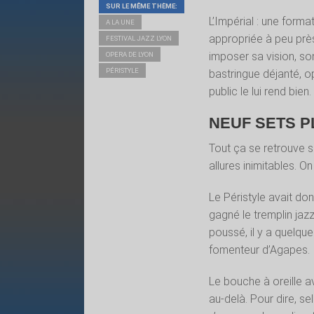
SUR LE MÊME THÈME:
L’Impérial : une forma
A LA UNE
appropriée à peu près
FESTIVAL JAZZ LYON
imposer sa vision, so
OPERA DE LYON
PÉRISTYLE
bastringue déjanté, op
public le lui rend bien
NEUF SETS P
Tout ça se retrouve s
allures inimitables. 
Le Péristyle avait do
gagné le tremplin jaz
poussé, il y a quelque
fomenteur d’Agapes.
Le bouche à oreille av
au-delà. Pour dire, se