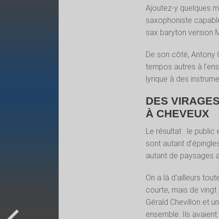
Ajoutez-y quelques me
saxophoniste capable
sax baryton version M
De son côté, Antony Ga
tempos autres à l’en
lyrique à des instrum
DES VIRAGES
À CHEVEUX
Le résultat : le public
sont autant d’épingl
autant de paysages ac
On a là d’ailleurs tout
courte, mais de vingt 
Gérald Chevillon et 
ensemble. Ils avaient 