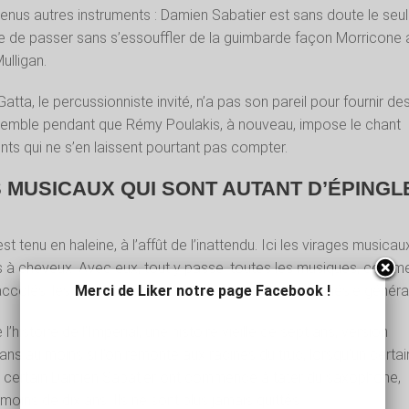
nus autres instruments : Damien Sabatier est sans doute le seul
 de passer sans s’essouffler de la guimbarde façon Morricone 
ulligan.
tta, le percussionniste invité, n’a pas son pareil pour fournir de
semble pendant que Rémy Poulakis, à nouveau, impose le chant
ents qui ne s’en laissent pourtant pas compter.
 MUSICAUX QUI SONT AUTANT D’ÉPINGL
 est tenu en haleine, à l’affût de l’inattendu. Ici les virages musicau
es à cheveux. Avec eux, tout y passe, toutes les musiques, comm
Merci de Liker notre page Facebook !
colés, les derniers faisant oublier les premiers. Amnésie généra
e l’histoire de l’Imperial, une histoire vieille de sept ans, version
ans au moins si l’on remonte aux racines du truc, lorsqu’un certai
un certain Damien Sabatier ont commencé à tâter du saxophone,
moins de dix ans. Ils ne sont plus jamais quittés.