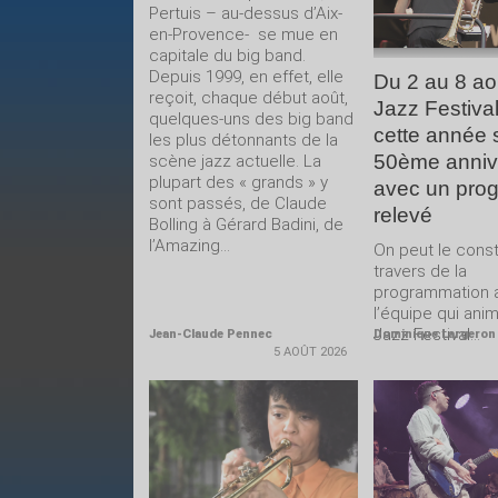
Pertuis – au-dessus d’Aix-
en-Provence- se mue en
capitale du big band.
Depuis 1999, en effet, elle
Du 2 au 8 ao
reçoit, chaque début août,
Jazz Festival
quelques-uns des big band
cette année 
les plus détonnants de la
50ème anniv
scène jazz actuelle. La
plupart des « grands » y
avec un pro
sont passés, de Claude
relevé
Bolling à Gérard Badini, de
l’Amazing...
On peut le const
travers de la
programmation 
l’équipe qui ani
Jazz Festival...
Jean-Claude Pennec
Dominique Largeron
5 AOÛT 2026
LIRE LA
LIRE 
SUITE
SUIT