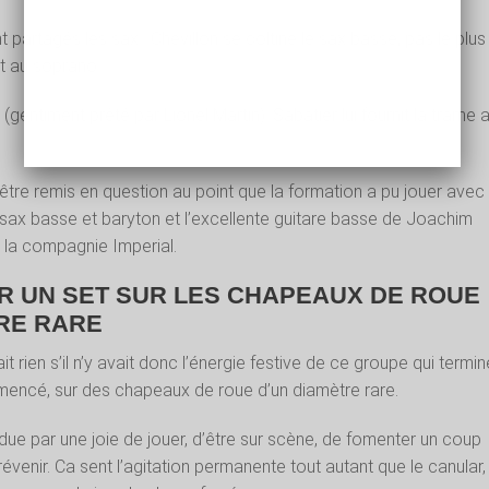
 partagés les sax : Chevillon se coltine le sax basse, pas le plus
t au soprano.
 (gentiment prêté par Lionel Martin). Sabatier lui fournit la trame 
être remis en question au point que la formation a pu jouer avec
sax basse et baryton et l’excellente guitare basse de Joachim
de la compagnie Imperial.
NIR UN SET SUR LES CHAPEAUX DE ROUE
RE RARE
it rien s’il n’y avait donc l’énergie festive de ce groupe qui termin
mencé, sur des chapeaux de roue d’un diamètre rare.
ue par une joie de jouer, d’être sur scène, de fomenter un coup
évenir. Ca sent l’agitation permanente tout autant que le canular, 