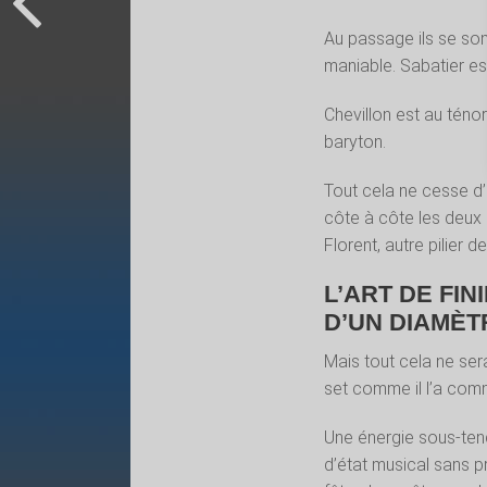
Au passage ils se sont
maniable. Sabatier es
Chevillon est au ténor
baryton.
Tout cela ne cesse d’
côte à côte les deux 
Florent, autre pilier 
L’ART DE FI
D’UN DIAMÈT
Mais tout cela ne sera
set comme il l’a com
Une énergie sous-tend
d’état musical sans pr