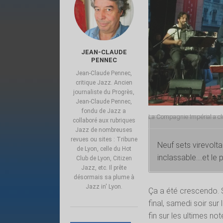
JEAN-CLAUDE
PENNEC
Jean-Claude Pennec,
critique Jazz. Ancien
journaliste du Progrès,
Jean-Claude Pennec,
fondu de Jazz a
La Compagnie Impérial a clô
collaboré aux rubriques
Jazz de nombreuses
revues ou sites : Tribune
Neuf sets virevolta
de Lyon, celle du Hot
inclassable….et le p
Club de Lyon, Citizen
Jazz, etc. Il prête
désormais sa plume à
Jazz in' Lyon.
Ça a été crescendo. S
final, samedi soir sur
fin sur les ultimes note