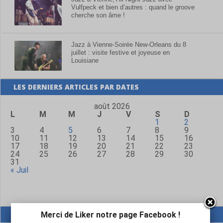
Vulfpeck et bien d’autres : quand le groove
cherche son âme !
Jazz à Vienne-Soirée New-Orleans du 8
juillet : visite festive et joyeuse en
Louisiane
LES DERNIERS ARTICLES PAR DATES
août 2026
L
M
M
J
V
S
D
1
2
3
4
5
6
7
8
9
10
11
12
13
14
15
16
17
18
19
20
21
22
23
24
25
26
27
28
29
30
31
« Juil
ANNONCEURS
Merci de Liker notre page Facebook !