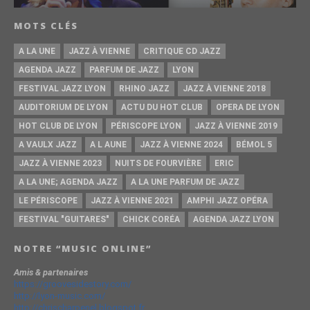
MOTS CLÉS
A LA UNE
JAZZ À VIENNE
CRITIQUE CD JAZZ
AGENDA JAZZ
PARFUM DE JAZZ
LYON
FESTIVAL JAZZ LYON
RHINO JAZZ
JAZZ À VIENNE 2018
AUDITORIUM DE LYON
ACTU DU HOT CLUB
OPERA DE LYON
HOT CLUB DE LYON
PÉRISCOPE LYON
JAZZ À VIENNE 2019
A VAULX JAZZ
A L AUNE
JAZZ À VIENNE 2024
BÉMOL 5
JAZZ À VIENNE 2023
NUITS DE FOURVIÈRE
ERIC
A LA UNE; AGENDA JAZZ
A LA UNE PARFUM DE JAZZ
LE PÉRISCOPE
JAZZ À VIENNE 2021
AMPHI JAZZ OPÉRA
FESTIVAL "GUITARES"
CHICK CORÉA
AGENDA JAZZ LYON
NOTRE “MUSIC ONLINE”
Amis & partenaires
https://groovesidestory.com/
http://lyon-music.com/
http://chrischarpenel.blogspot.fr