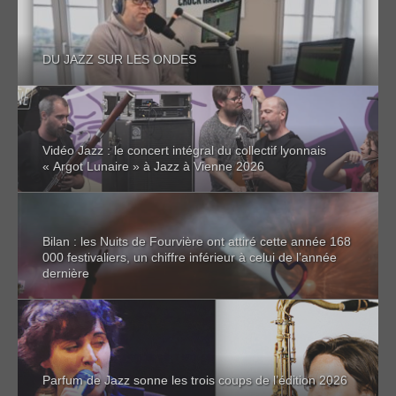
DU JAZZ SUR LES ONDES
Vidéo Jazz : le concert intégral du collectif lyonnais
« Argot Lunaire » à Jazz à Vienne 2026
Bilan : les Nuits de Fourvière ont attiré cette année 168
000 festivaliers, un chiffre inférieur à celui de l’année
dernière
Parfum de Jazz sonne les trois coups de l’édition 2026