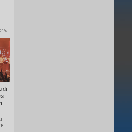
 2026
udi
es
n
ui
ge.