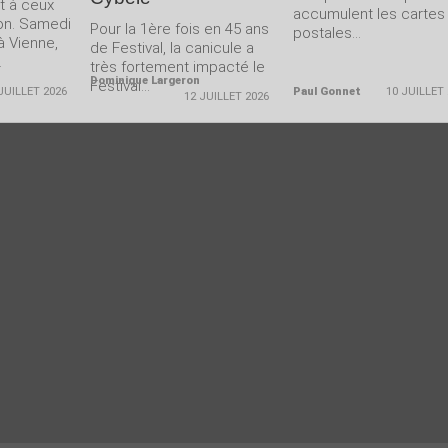
nt à ceux
accumulent les cartes
-on. Samedi
Pour la 1ère fois en 45 ans
postales...
 à Vienne,
de Festival, la canicule a
.
très fortement impacté le
Dominique Largeron
Festival...
JUILLET 2026
Paul Gonnet
10 JUILLET
12 JUILLET 2026