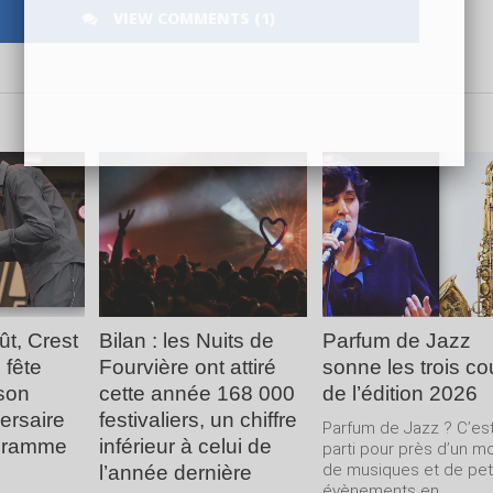
VIEW COMMENTS (1)
LA
LIRE LA
LIRE LA
E
SUITE
SUITE
ût, Crest
Bilan : les Nuits de
Parfum de Jazz
 fête
Fourvière ont attiré
sonne les trois c
son
cette année 168 000
de l’édition 2026
ersaire
festivaliers, un chiffre
Parfum de Jazz ? C’es
gramme
inférieur à celui de
parti pour près d’un m
de musiques et de pet
l’année dernière
évènements en...