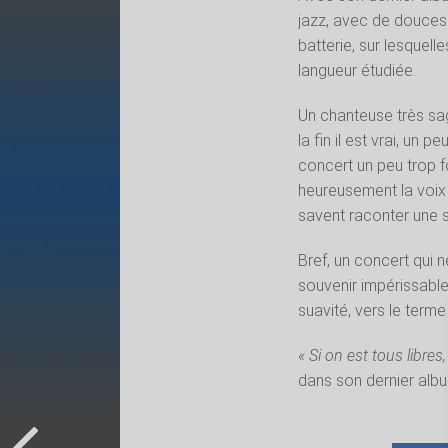
jazz, avec de douces
batterie, sur lesque
langueur étudiée.
Un chanteuse très sag
la fin il est vrai, un
concert un peu trop for
heureusement la voix 
savent raconter une se
Bref, un concert qui 
souvenir impérissabl
suavité, vers le terme
« Si on est tous libre
dans son dernier albu