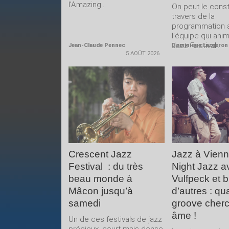
l’Amazing...
On peut le const
travers de la
programmation 
l’équipe qui ani
Jazz Festival...
Jean-Claude Pennec
Dominique Largeron
5 AOÛT 2026
LIRE LA
LIRE 
SUITE
SUIT
Crescent Jazz
Jazz à Vienne
Festival : du très
Night Jazz a
beau monde à
Vulfpeck et b
Mâcon jusqu’à
d’autres : qu
samedi
groove cher
âme !
Un de ces festivals de jazz