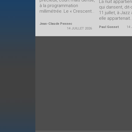
précieux, court mais dense,
La nuit appartie
à la programmation
qui dansent, dit
millimétrée. Le « Crescent...
11 juillet, à Jazz
elle appartenait..
Jean-Claude Pennec
Paul Gonnet
14 
14 JUILLET 2026