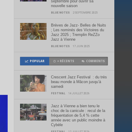
septembre pour ouvrir sa
nouvelle saison
BLUE NOTES
2 SEPTEMBRE 2025
Brèves de Jazz- Belles de Nuits
; Les nominés des Victoires du
Jazz 2025 ; Tremplin ReZZo
Jazz à Vienne
BLUE NOTES
17 JUIN 2025
POPULAR
+ RÉCENTS
COMMENTS
Crescent Jazz Festival : du très
beau monde à Mâcon jusqu’à
samedi
FESTIVAL
14 JUILLET 2026
Jazz à Vienne a bien tenu le
choc de la canicule : recul de la
fréquentation de 5,4 % cette
année avec un public moindre à
Cybèle
FESTIVAL
12 JUILLET 2026