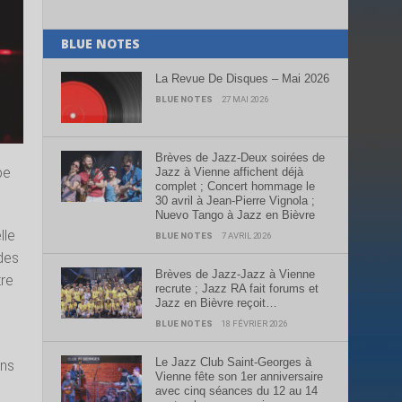
BLUE NOTES
La Revue De Disques – Mai 2026
BLUE NOTES
27 MAI 2026
Brèves de Jazz-Deux soirées de
pe
Jazz à Vienne affichent déjà
complet ; Concert hommage le
30 avril à Jean-Pierre Vignola ;
Nuevo Tango à Jazz en Bièvre
lle
BLUE NOTES
7 AVRIL 2026
des
Brèves de Jazz-Jazz à Vienne
tre
recrute ; Jazz RA fait forums et
Jazz en Bièvre reçoit…
BLUE NOTES
18 FÉVRIER 2026
Le Jazz Club Saint-Georges à
ons
Vienne fête son 1er anniversaire
avec cinq séances du 12 au 14