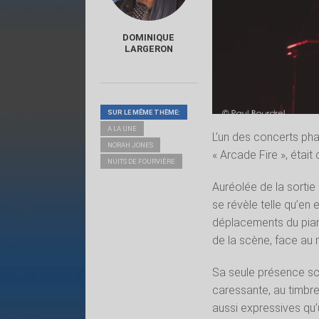
DOMINIQUE
LARGERON
SUR LE MÊME THÈME:
A LA UNE
L’un des concerts pha
NORAH JONES
« Arcade Fire », était 
NUITS DE FOURVIÈRE
Auréolée de la sortie 
se révèle telle qu’e
déplacements du piano
de la scène, face au 
Sa seule présence scé
caressante, au timbre
aussi expressives qu