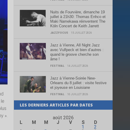
Nuits de Fourvière, dimanche 19
juillet à 21h30: Thomas Enhco et
Maki Namekawa réinventent The
Köln Concert de Keith Jarrett
JAZZFOCUS
15 JUILLET 2026
Jazz à Vienne, All Night Jazz
avec Vulfpeck et bien d’autres :
quand le groove cherche son
âme !
FESTIVAL
14 JUILLET 2026
Jazz à Vienne-Soirée New-
Orleans du 8 juillet : visite festive
et joyeuse en Louisiane
nd
FESTIVAL
10 JUILLET 2026
 le
LES DERNIERS ARTICLES PAR DATES
plus
y ».
août 2026
L
M
M
J
V
S
D
1
2