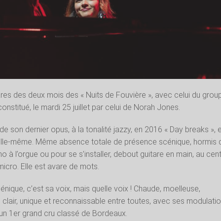
res des deux mois des « Nuits de Fouvière », avec celui du grou
constitué, le mardi 25 juillet par celui de Norah Jones.
de son dernier opus, à la tonalité jazzy, en 2016 « Day breaks », e
n elle-même. Même absence totale de présence scénique, hormis 
 à l’orgue ou pour se s’installer, debout guitare en main, au cen
micro. Elle est avare de mots.
nique, c’est sa voix, mais quelle voix ! Chaude, moelleuse,
 clair, unique et reconnaissable entre toutes, avec ses modulati
’un 1er grand cru classé de Bordeaux.