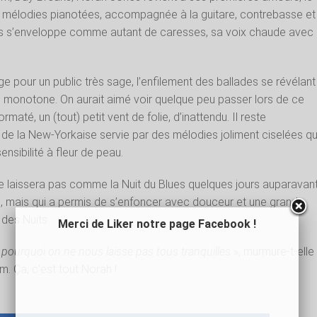
 mélodies pianotées, accompagnée à la guitare, contrebasse et
lles s’enveloppe comme autant de caresses, sa voix chaude avec
e pour un public très sage, l’enfilement des ballades se révélant
 peu monotone. On aurait aimé voir quelque peu passer lors de ce
maté, un (tout) petit vent de folie, d’inattendu. Il reste
de la New-Yorkaise servie par des mélodies joliment ciselées qu
nsibilité à fleur de peau.
ne laissera pas comme la Nuit du Blues quelques jours auparavant
e, mais qui a permis de s’enfoncer avec douceur et une grande
 des Nuits.
Merci de Liker notre page Facebook !
s, pourquoi on ne nous laisse pas tous tranquilles
», murmure-t-elle
m. Ça, c’est tout Norah !