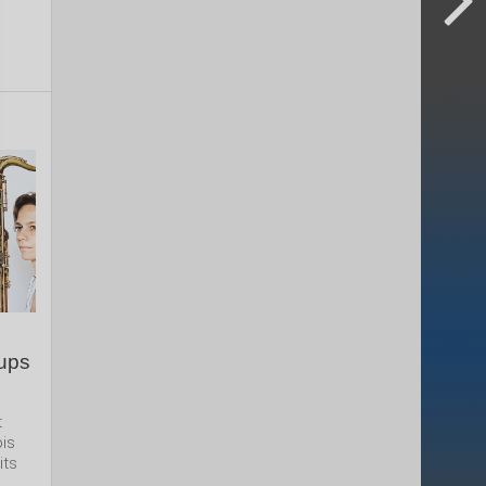
oups
t
ois
its