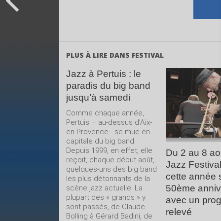
PLUS À LIRE DANS FESTIVAL
Jazz à Pertuis : le
paradis du big band
LIRE 
jusqu’à samedi
SUIT
Comme chaque année,
Pertuis – au-dessus d’Aix-
en-Provence- se mue en
capitale du big band.
Depuis 1999, en effet, elle
Du 2 au 8 ao
reçoit, chaque début août,
Jazz Festival
quelques-uns des big band
cette année 
les plus détonnants de la
50ème anniv
scène jazz actuelle. La
plupart des « grands » y
avec un pro
sont passés, de Claude
relevé
Bolling à Gérard Badini, de