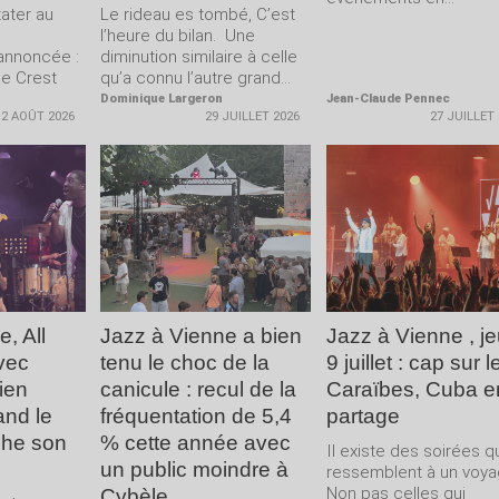
ater au
Le rideau es tombé, C’est
l’heure du bilan. Une
annoncée :
diminution similaire à celle
me Crest
qu’a connu l’autre grand...
Dominique Largeron
Jean-Claude Pennec
2 AOÛT 2026
29 JUILLET 2026
27 JUILLET
LA
LIRE LA
LIRE LA
E
SUITE
SUITE
, All
Jazz à Vienne a bien
Jazz à Vienne , je
vec
tenu le choc de la
9 juillet : cap sur l
ien
canicule : recul de la
Caraïbes, Cuba e
and le
fréquentation de 5,4
partage
che son
% cette année avec
Il existe des soirées q
un public moindre à
ressemblent à un voya
Non pas celles qui
Cybèle