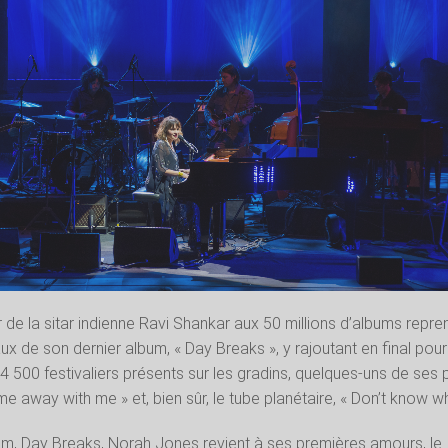
tar de la sitar indienne Ravi Shankar aux 50 millions d’albums repre
de son dernier album, « Day Breaks », y rajoutant en final pour
 4 500 festivaliers présents sur les gradins, quelques-uns de ses 
e away with me » et, bien sûr, le tube planétaire, « Don’t know wh
um, Day Breaks, Norah Jones revient à ses premières amours, le