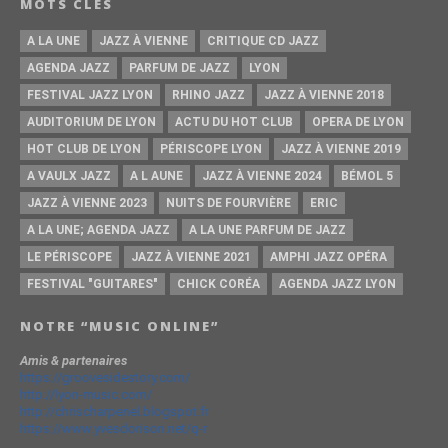
MOTS CLÉS
A LA UNE
JAZZ À VIENNE
CRITIQUE CD JAZZ
AGENDA JAZZ
PARFUM DE JAZZ
LYON
FESTIVAL JAZZ LYON
RHINO JAZZ
JAZZ À VIENNE 2018
AUDITORIUM DE LYON
ACTU DU HOT CLUB
OPERA DE LYON
HOT CLUB DE LYON
PÉRISCOPE LYON
JAZZ À VIENNE 2019
A VAULX JAZZ
A L AUNE
JAZZ À VIENNE 2024
BÉMOL 5
JAZZ À VIENNE 2023
NUITS DE FOURVIÈRE
ERIC
A LA UNE; AGENDA JAZZ
A LA UNE PARFUM DE JAZZ
LE PÉRISCOPE
JAZZ À VIENNE 2021
AMPHI JAZZ OPÉRA
FESTIVAL "GUITARES"
CHICK CORÉA
AGENDA JAZZ LYON
NOTRE “MUSIC ONLINE”
Amis & partenaires
https://groovesidestory.com/
http://lyon-music.com/
http://chrischarpenel.blogspot.fr
https://www.yvesdorison.net/q-r