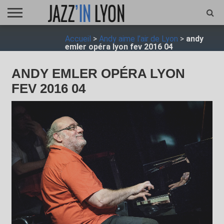
ACCUEIL
Accueil
>
Andy aime l’air de Lyon
>
andy
FESTIVAL
VIDÉO
JAZZFOCUS
JAZZAGENDA
JAZZSHOP
ENTRETIEN
OPUS
emler opéra lyon fev 2016 04
JAZZ
ANDY EMLER OPÉRA LYON
FEV 2016 04