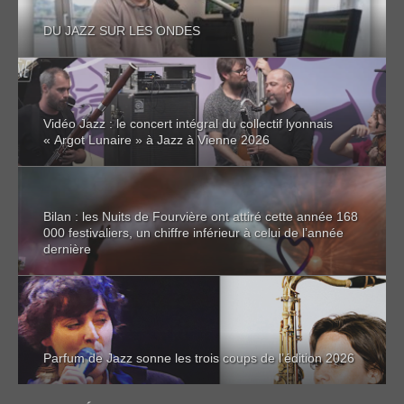
DU JAZZ SUR LES ONDES
Vidéo Jazz : le concert intégral du collectif lyonnais
« Argot Lunaire » à Jazz à Vienne 2026
Bilan : les Nuits de Fourvière ont attiré cette année 168
000 festivaliers, un chiffre inférieur à celui de l’année
dernière
Parfum de Jazz sonne les trois coups de l’édition 2026