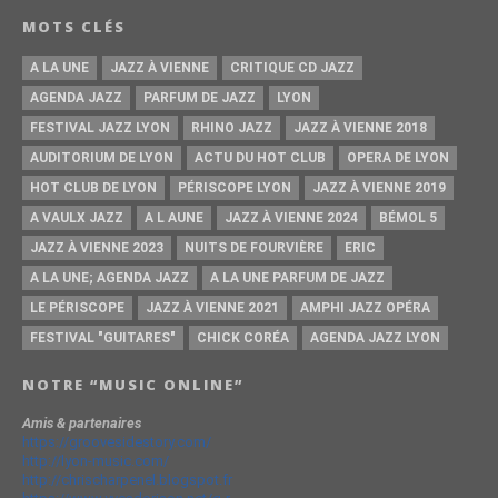
MOTS CLÉS
A LA UNE
JAZZ À VIENNE
CRITIQUE CD JAZZ
AGENDA JAZZ
PARFUM DE JAZZ
LYON
FESTIVAL JAZZ LYON
RHINO JAZZ
JAZZ À VIENNE 2018
AUDITORIUM DE LYON
ACTU DU HOT CLUB
OPERA DE LYON
HOT CLUB DE LYON
PÉRISCOPE LYON
JAZZ À VIENNE 2019
A VAULX JAZZ
A L AUNE
JAZZ À VIENNE 2024
BÉMOL 5
JAZZ À VIENNE 2023
NUITS DE FOURVIÈRE
ERIC
A LA UNE; AGENDA JAZZ
A LA UNE PARFUM DE JAZZ
LE PÉRISCOPE
JAZZ À VIENNE 2021
AMPHI JAZZ OPÉRA
FESTIVAL "GUITARES"
CHICK CORÉA
AGENDA JAZZ LYON
NOTRE “MUSIC ONLINE”
Amis & partenaires
https://groovesidestory.com/
http://lyon-music.com/
http://chrischarpenel.blogspot.fr