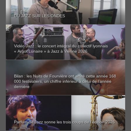
DU JAZZ SUR LES ONDES
Vidéo Jazz : le concert intégral du collectif lyonnais
« Argot Lunaire » à Jazz à Vienne 2026
Bilan : les Nuits de Fourvière ont attiré cette année 168
000 festivaliers, un chiffre inférieur à celui de l’année
dernière
Parfum de Jazz sonne les trois coups de l’édition 2026