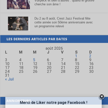
Vulfpeck et bien d’autres : quand le groove
cherche son âme !
Du 2 au 8 août, Crest Jazz Festival fête
cette année son 50ème anniversaire avec
un programme relevé
LES DERNIERS ARTICLES PAR DATES
août 2026
L
M
M
J
V
S
D
1
2
3
4
5
6
7
8
9
10
11
12
13
14
15
16
17
18
19
20
21
22
23
24
25
26
27
28
29
30
31
« Juil
ANNONCEURS
Merci de Liker notre page Facebook !