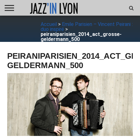
ACCUEIL
Accueil
>
Emile Parisien – Vincent Peirani :
FESTIVAL
VIDÉO
JAZZFOCUS
JAZZAGENDA
JAZZSHOP
ENTRETIEN
OPUS
duo inspiré
>
JAZZ
peiraniparisien_2014_act_grosse-
geldermann_500
PEIRANIPARISIEN_2014_ACT_GR
GELDERMANN_500