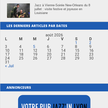
Jazz à Vienne-Soirée New-Orleans du 8
juillet : visite festive et joyeuse en
Louisiane
LES DERNIERS ARTICLES PAR DATES
août 2026
L
M
M
J
V
S
D
1
2
3
4
5
6
7
8
9
10
11
12
13
14
15
16
17
18
19
20
21
22
23
24
25
26
27
28
29
30
31
« Juil
ANNONCEURS
Merci de Liker notre page Facebook !