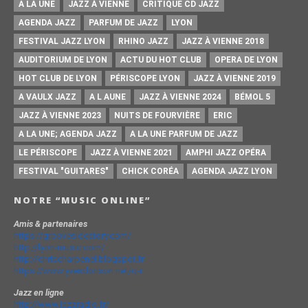
A LA UNE
JAZZ À VIENNE
CRITIQUE CD JAZZ
AGENDA JAZZ
PARFUM DE JAZZ
LYON
FESTIVAL JAZZ LYON
RHINO JAZZ
JAZZ À VIENNE 2018
AUDITORIUM DE LYON
ACTU DU HOT CLUB
OPERA DE LYON
HOT CLUB DE LYON
PÉRISCOPE LYON
JAZZ À VIENNE 2019
A VAULX JAZZ
A L AUNE
JAZZ À VIENNE 2024
BÉMOL 5
JAZZ À VIENNE 2023
NUITS DE FOURVIÈRE
ERIC
A LA UNE; AGENDA JAZZ
A LA UNE PARFUM DE JAZZ
LE PÉRISCOPE
JAZZ À VIENNE 2021
AMPHI JAZZ OPÉRA
FESTIVAL "GUITARES"
CHICK CORÉA
AGENDA JAZZ LYON
NOTRE “MUSIC ONLINE”
Amis & partenaires
https://groovesidestory.com/
http://lyon-music.com/
http://chrischarpenel.blogspot.fr
https://www.yvesdorison.net/q-r
Jazz en ligne
http://www.jazzradio.fr/