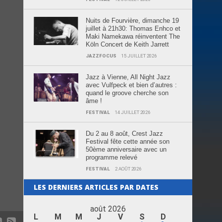
Nuits de Fourvière, dimanche 19
juillet à 21h30: Thomas Enhco et
Maki Namekawa réinventent The
Köln Concert de Keith Jarrett
JAZZFOCUS
15 JUILLET 2026
Jazz à Vienne, All Night Jazz
avec Vulfpeck et bien d’autres :
quand le groove cherche son
âme !
FESTIVAL
14 JUILLET 2026
Du 2 au 8 août, Crest Jazz
Festival fête cette année son
50ème anniversaire avec un
programme relevé
FESTIVAL
2 AOÛT 2026
LES DERNIERS ARTICLES PAR DATES
août 2026
L
M
M
J
V
S
D