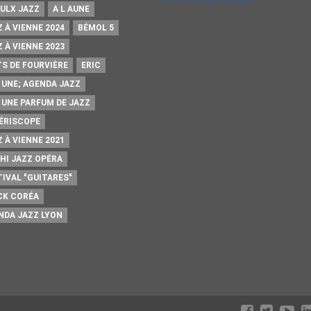
AULX JAZZ
A L AUNE
 À VIENNE 2024
BÉMOL 5
 À VIENNE 2023
TS DE FOURVIÈRE
ERIC
A UNE; AGENDA JAZZ
A UNE PARFUM DE JAZZ
PÉRISCOPE
 À VIENNE 2021
HI JAZZ OPÉRA
TIVAL "GUITARES"
CK CORÉA
NDA JAZZ LYON