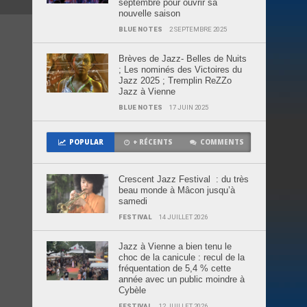
septembre pour ouvrir sa
nouvelle saison
BLUE NOTES
2 SEPTEMBRE 2025
Brèves de Jazz- Belles de Nuits
; Les nominés des Victoires du
Jazz 2025 ; Tremplin ReZZo
Jazz à Vienne
BLUE NOTES
17 JUIN 2025
POPULAR
+ RÉCENTS
COMMENTS
Crescent Jazz Festival : du très
beau monde à Mâcon jusqu’à
samedi
FESTIVAL
14 JUILLET 2026
Jazz à Vienne a bien tenu le
choc de la canicule : recul de la
fréquentation de 5,4 % cette
année avec un public moindre à
Cybèle
FESTIVAL
12 JUILLET 2026