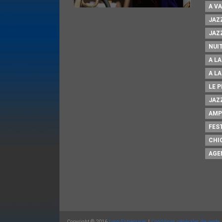
A V
JAZZ
JAZZ
NUI
A L
A L
LE 
JAZZ
AMP
FES
CHI
AGE
Copyright © 2016
Lyon-Entreprises
|
Conditions générales de vente