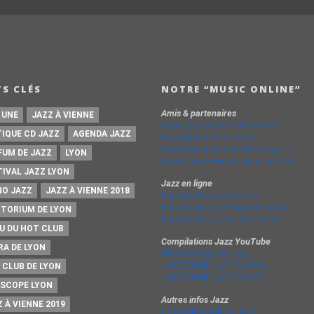
S CLÉS
NOTRE “MUSIC ONLINE”
Amis & partenaires
 UNE
JAZZ À VIENNE
https://groovesidestory.com/
TIQUE CD JAZZ
AGENDA JAZZ
http://lyon-music.com/
http://chrischarpenel.blogspot.fr
FUM DE JAZZ
LYON
https://www.yvesdorison.net/q-r
TIVAL JAZZ LYON
Jazz en ligne
NO JAZZ
JAZZ À VIENNE 2018
http://www.jazzradio.fr/
http://www.jazzmagazine.com/
ITORIUM DE LYON
http://www.jazzavienne.com/
U DU HOT CLUB
Compilations Jazz YouTube
RA DE LYON
The Very Best of Jazz
JAZZ COMPILATION 2014
 CLUB DE LYON
JAZZ COMPILATION 2013
ISCOPE LYON
Autres infos Jazz
 À VIENNE 2019
La terminologie du jazz