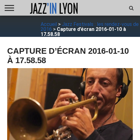
ACCUEIL
Accueil
>
Jazz Festivals : les rendez-vous de
FESTIVAL
VIDÉO
JAZZFOCUS
JAZZAGENDA
JAZZSHOP
ENTRETIEN
OPUS
2016
>
Capture d’écran 2016-01-10 à
JAZZ
17.58.58
CAPTURE D’ÉCRAN 2016-01-10
À 17.58.58