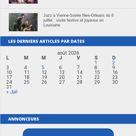
Jazz à Vienne-Soirée New-Orleans du 8
juillet : visite festive et joyeuse en
Louisiane
LES DERNIERS ARTICLES PAR DATES
août 2026
L
M
M
J
V
S
D
1
2
3
4
5
6
7
8
9
10
11
12
13
14
15
16
17
18
19
20
21
22
23
24
25
26
27
28
29
30
31
« Juil
ANNONCEURS
Merci de Liker notre page Facebook !