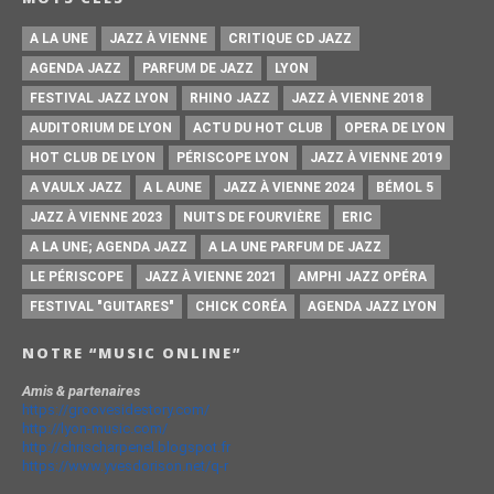
A LA UNE
JAZZ À VIENNE
CRITIQUE CD JAZZ
AGENDA JAZZ
PARFUM DE JAZZ
LYON
FESTIVAL JAZZ LYON
RHINO JAZZ
JAZZ À VIENNE 2018
AUDITORIUM DE LYON
ACTU DU HOT CLUB
OPERA DE LYON
HOT CLUB DE LYON
PÉRISCOPE LYON
JAZZ À VIENNE 2019
A VAULX JAZZ
A L AUNE
JAZZ À VIENNE 2024
BÉMOL 5
JAZZ À VIENNE 2023
NUITS DE FOURVIÈRE
ERIC
A LA UNE; AGENDA JAZZ
A LA UNE PARFUM DE JAZZ
LE PÉRISCOPE
JAZZ À VIENNE 2021
AMPHI JAZZ OPÉRA
FESTIVAL "GUITARES"
CHICK CORÉA
AGENDA JAZZ LYON
NOTRE “MUSIC ONLINE”
Amis & partenaires
https://groovesidestory.com/
http://lyon-music.com/
http://chrischarpenel.blogspot.fr
https://www.yvesdorison.net/q-r