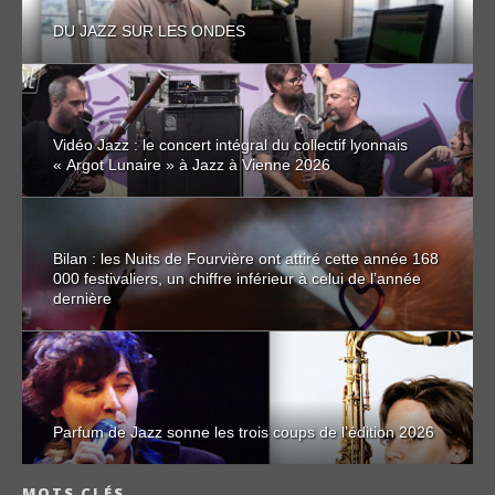
DU JAZZ SUR LES ONDES
Vidéo Jazz : le concert intégral du collectif lyonnais
« Argot Lunaire » à Jazz à Vienne 2026
Bilan : les Nuits de Fourvière ont attiré cette année 168
000 festivaliers, un chiffre inférieur à celui de l’année
dernière
Parfum de Jazz sonne les trois coups de l’édition 2026
MOTS CLÉS