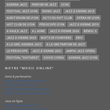
AGENDA JAZZ
PARFUM DE JAZZ
LYON
FESTIVAL JAZZ LYON
RHINO JAZZ
JAZZ À VIENNE 2018
AUDITORIUM DE LYON
ACTU DU HOT CLUB
OPERA DE LYON
HOT CLUB DE LYON
PÉRISCOPE LYON
JAZZ À VIENNE 2019
A VAULX JAZZ
A L AUNE
JAZZ À VIENNE 2024
BÉMOL 5
JAZZ À VIENNE 2023
NUITS DE FOURVIÈRE
ERIC
A LA UNE; AGENDA JAZZ
A LA UNE PARFUM DE JAZZ
LE PÉRISCOPE
JAZZ À VIENNE 2021
AMPHI JAZZ OPÉRA
FESTIVAL "GUITARES"
CHICK CORÉA
AGENDA JAZZ LYON
NOTRE “MUSIC ONLINE”
Amis & partenaires
https://groovesidestory.com/
http://lyon-music.com/
http://chrischarpenel.blogspot.fr
https://www.yvesdorison.net/q-r
Jazz en ligne
http://www.jazzradio.fr/
http://www.jazzmagazine.com/