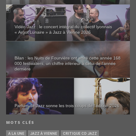
Vidéo Jazz : le concert intégral du collectif lyonnais
« Argot Lunaire » à Jazz à Vienne 2026
Bilan : les Nuits de Fourvière ont attiré cette année 168
000 festivaliers, un chiffre inférieur à celui de l’année
dernière
Parfum de Jazz sonne les trois coups de l’édition 2026
MOTS CLÉS
A LA UNE
JAZZ À VIENNE
CRITIQUE CD JAZZ