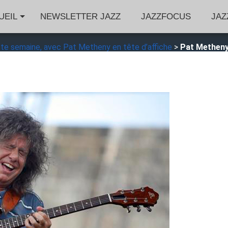
UEIL
NEWSLETTER JAZZ
JAZZFOCUS
JAZ
ette semaine, avec Pat Metheny en tête d’affiche
>
Pat Methen