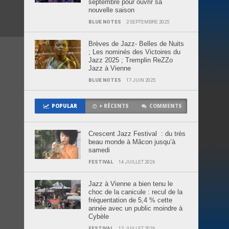
septembre pour ouvrir sa
nouvelle saison
BLUE NOTES
2 SEPTEMBRE 2025
Brèves de Jazz- Belles de Nuits
; Les nominés des Victoires du
Jazz 2025 ; Tremplin ReZZo
Jazz à Vienne
BLUE NOTES
17 JUIN 2025
POPULAR
+ RÉCENTS
COMMENTS
Crescent Jazz Festival : du très
beau monde à Mâcon jusqu’à
samedi
FESTIVAL
14 JUILLET 2026
Jazz à Vienne a bien tenu le
choc de la canicule : recul de la
fréquentation de 5,4 % cette
année avec un public moindre à
Cybèle
FESTIVAL
12 JUILLET 2026