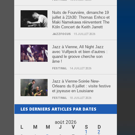
Nuits de Fourvière, dimanche 19
juillet à 21h30: Thomas Enhco et
Maki Namekawa réinventent The
Köln Concert de Keith Jarrett
JAZZFOCUS
15 JUILLET 2026
Jazz à Vienne, All Night Jazz
avec Vulfpeck et bien d’autres :
quand le groove cherche son
âme !
FESTIVAL
14 JUILLET 2026
Jazz à Vienne-Soirée New-
Orleans du 8 juillet : visite festive
et joyeuse en Louisiane
FESTIVAL
10 JUILLET 2026
LES DERNIERS ARTICLES PAR DATES
août 2026
L
M
M
J
V
S
D
1
2