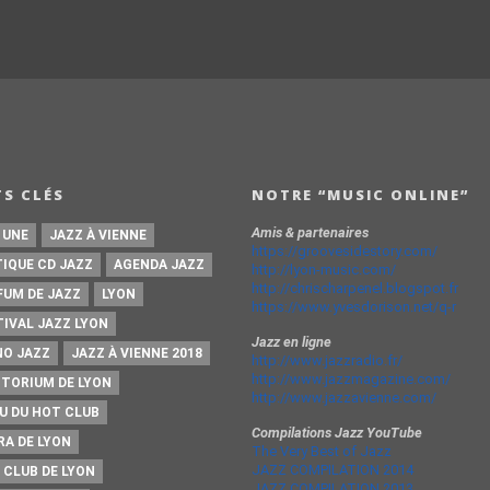
S CLÉS
NOTRE “MUSIC ONLINE”
Amis & partenaires
 UNE
JAZZ À VIENNE
https://groovesidestory.com/
TIQUE CD JAZZ
AGENDA JAZZ
http://lyon-music.com/
http://chrischarpenel.blogspot.fr
FUM DE JAZZ
LYON
https://www.yvesdorison.net/q-r
TIVAL JAZZ LYON
Jazz en ligne
NO JAZZ
JAZZ À VIENNE 2018
http://www.jazzradio.fr/
http://www.jazzmagazine.com/
ITORIUM DE LYON
http://www.jazzavienne.com/
U DU HOT CLUB
Compilations Jazz YouTube
RA DE LYON
The Very Best of Jazz
JAZZ COMPILATION 2014
 CLUB DE LYON
JAZZ COMPILATION 2013