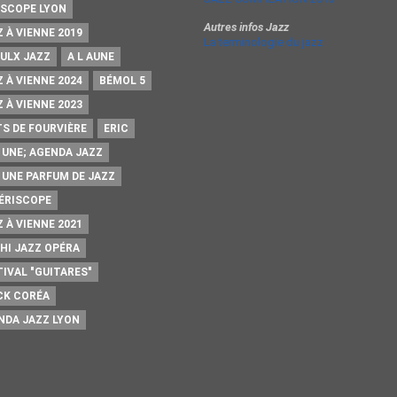
ISCOPE LYON
Autres infos Jazz
 À VIENNE 2019
La terminologie du jazz
AULX JAZZ
A L AUNE
 À VIENNE 2024
BÉMOL 5
 À VIENNE 2023
TS DE FOURVIÈRE
ERIC
A UNE; AGENDA JAZZ
A UNE PARFUM DE JAZZ
PÉRISCOPE
 À VIENNE 2021
HI JAZZ OPÉRA
TIVAL "GUITARES"
CK CORÉA
NDA JAZZ LYON