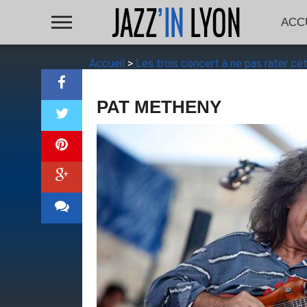
ACC
Accueil
>
Les trois concert à ne pas rater c
PAT METHENY