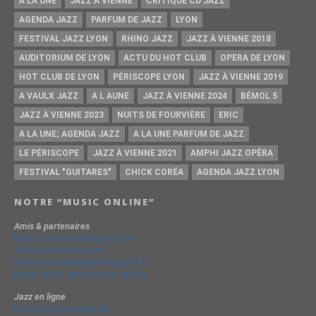
A LA UNE
JAZZ À VIENNE
CRITIQUE CD JAZZ
AGENDA JAZZ
PARFUM DE JAZZ
LYON
FESTIVAL JAZZ LYON
RHINO JAZZ
JAZZ À VIENNE 2018
AUDITORIUM DE LYON
ACTU DU HOT CLUB
OPERA DE LYON
HOT CLUB DE LYON
PÉRISCOPE LYON
JAZZ À VIENNE 2019
A VAULX JAZZ
A L AUNE
JAZZ À VIENNE 2024
BÉMOL 5
JAZZ À VIENNE 2023
NUITS DE FOURVIÈRE
ERIC
A LA UNE; AGENDA JAZZ
A LA UNE PARFUM DE JAZZ
LE PÉRISCOPE
JAZZ À VIENNE 2021
AMPHI JAZZ OPÉRA
FESTIVAL "GUITARES"
CHICK CORÉA
AGENDA JAZZ LYON
NOTRE “MUSIC ONLINE”
Amis & partenaires
https://groovesidestory.com/
http://lyon-music.com/
http://chrischarpenel.blogspot.fr
https://www.yvesdorison.net/q-r
Jazz en ligne
http://www.jazzradio.fr/