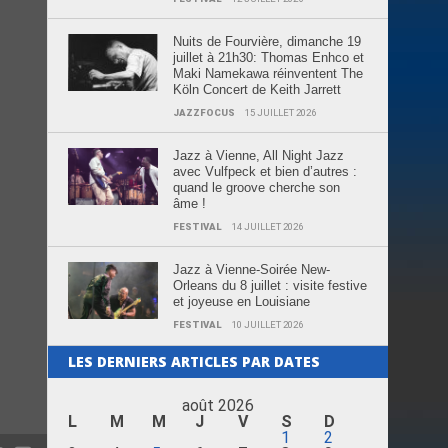
Nuits de Fourvière, dimanche 19
juillet à 21h30: Thomas Enhco et
Maki Namekawa réinventent The
Köln Concert de Keith Jarrett
JAZZFOCUS
15 JUILLET 2026
Jazz à Vienne, All Night Jazz
avec Vulfpeck et bien d’autres :
quand le groove cherche son
âme !
FESTIVAL
14 JUILLET 2026
Jazz à Vienne-Soirée New-
Orleans du 8 juillet : visite festive
et joyeuse en Louisiane
FESTIVAL
10 JUILLET 2026
LES DERNIERS ARTICLES PAR DATES
août 2026
L
M
M
J
V
S
D
1
2