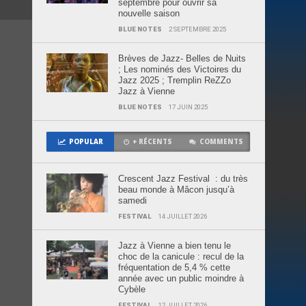
septembre pour ouvrir sa
nouvelle saison
BLUE NOTES
2 SEPTEMBRE 2025
Brèves de Jazz- Belles de Nuits
; Les nominés des Victoires du
Jazz 2025 ; Tremplin ReZZo
Jazz à Vienne
BLUE NOTES
17 JUIN 2025
POPULAR
+ RÉCENTS
COMMENTS
Crescent Jazz Festival : du très
beau monde à Mâcon jusqu’à
samedi
FESTIVAL
14 JUILLET 2026
Jazz à Vienne a bien tenu le
choc de la canicule : recul de la
fréquentation de 5,4 % cette
année avec un public moindre à
Cybèle
FESTIVAL
12 JUILLET 2026