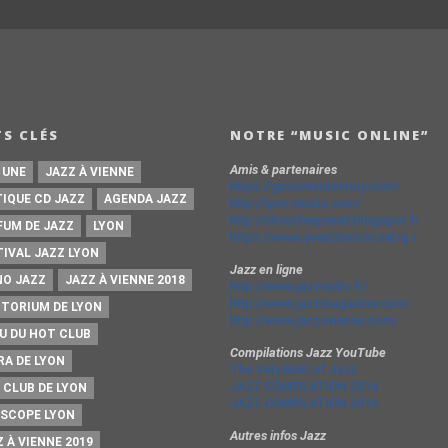
S CLÉS
NOTRE “MUSIC ONLINE”
Amis & partenaires
 UNE
JAZZ À VIENNE
https://groovesidestory.com/
TIQUE CD JAZZ
AGENDA JAZZ
http://lyon-music.com/
http://chrischarpenel.blogspot.fr
FUM DE JAZZ
LYON
https://www.yvesdorison.net/q-r
TIVAL JAZZ LYON
Jazz en ligne
NO JAZZ
JAZZ À VIENNE 2018
http://www.jazzradio.fr/
http://www.jazzmagazine.com/
ITORIUM DE LYON
http://www.jazzavienne.com/
U DU HOT CLUB
Compilations Jazz YouTube
RA DE LYON
The Very Best of Jazz
JAZZ COMPILATION 2014
 CLUB DE LYON
JAZZ COMPILATION 2013
ISCOPE LYON
Autres infos Jazz
 À VIENNE 2019