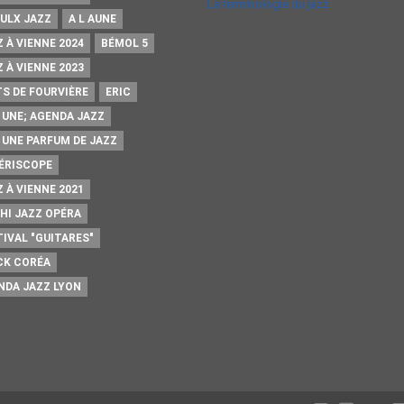
La terminologie du jazz
AULX JAZZ
A L AUNE
 À VIENNE 2024
BÉMOL 5
 À VIENNE 2023
TS DE FOURVIÈRE
ERIC
A UNE; AGENDA JAZZ
A UNE PARFUM DE JAZZ
PÉRISCOPE
 À VIENNE 2021
HI JAZZ OPÉRA
TIVAL "GUITARES"
CK CORÉA
NDA JAZZ LYON