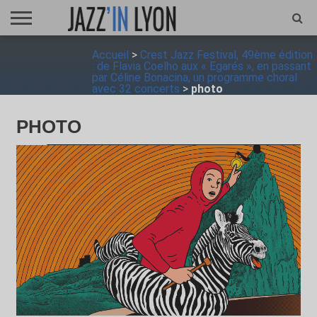
ACCUEIL
Accueil
>
Crest Jazz Festival, 49ème édition
FESTIVAL
VIDÉO
JAZZFOCUS
JAZZAGENDA
JAZZSHOP
ENTRETIEN
OPUS
: de Flavia Coelho aux « Egarés », en passant
JAZZ
par Céline Bonacina, un programme choral
avec 32 concerts
>
photo
PHOTO